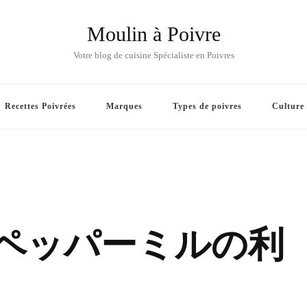
Moulin à Poivre
Votre blog de cuisine Spécialiste en Poivres
Recettes Poivrées
Marques
Types de poivres
Culture
品質ペッパーミルの利