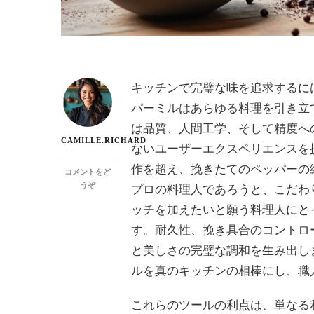
キッチンで完璧な味を追求するに
パーミルはあらゆる料理を引き立てる
は品質、人間工学、そして精度へ
CAMILLE.RICHARD
ないユーザーエクスペリエンスを
作を超え、挽きたてのペッパーの
コメントをど
(ZYLISS：
うぞ
プロの料理人であろうと、こだわ
高
ッチを加えたいと願う料理人にと
品
質
す。耐久性、挽き具合のコントロ
ペ
と美しさの完璧な調和を生み出し
ッ
パ
ルを真のキッチンの相棒にし、職
ー
ミ
これらのツールの利点は、単なる
ル