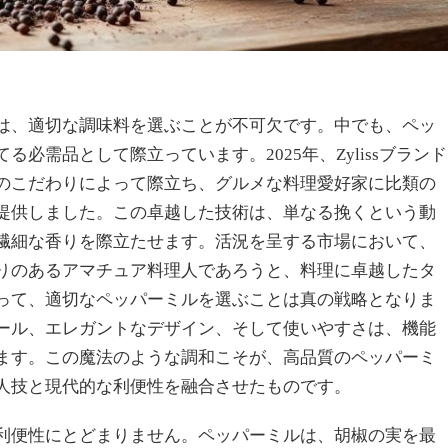
は、適切な調味料を選ぶことが不可欠です。中でも、ペッ
必需品として際立っています。2025年、Zylissブランド
のこだわりによって際立ち、グルメな料理愛好家に比類の
提供しました。この卓越した技術は、単なる挽くという動
繊細な香りを際立たせます。活況を呈する市場において、
りのあるアマチュア料理人であろうと、料理に卓越したタ
って、適切なペッパーミルを選ぶことは真の戦略となりま
ール、エレガントなデザイン、そして使いやすさは、機能
ます。この魔法のような調和こそが、高品質のペッパーミ
人技と現代的な利便性を融合させたものです。
利便性にとどまりません。ペッパーミルは、胡椒の実を最