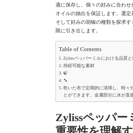
の
適に保存し、個々の好みに合わせ
利
オイルの抽出を保証します。選定基
点)
そして好みの胡椒の種類を探求する
限に引き出します。
Table of Contents
Zylissペッパーミルにおける品
持続可能な素材
🍃
🔧
乾いた布で定期的に清掃し、時々
とができます。金属部分に水が直
Zylissペッ
重要性を理解