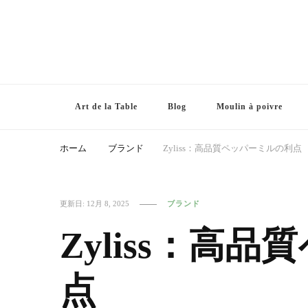
Art de la Table
Blog
Moulin à poivre
ホーム
ブランド
Zyliss：高品質ペッパーミルの利点
更新日:
12月 8, 2025
ブランド
Zyliss：高
点