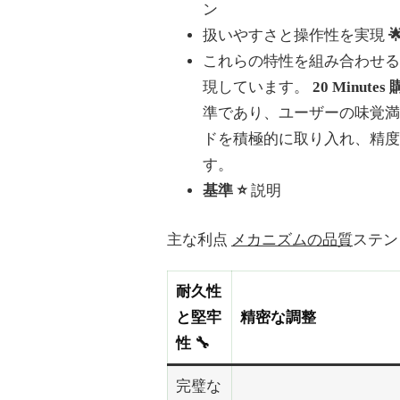
ン
扱いやすさと操作性を実現
これらの特性を組み合わせる
現しています。
20 Minute
準であり、ユーザーの味覚満足
ドを積極的に取り入れ、精度
す。
基準 ⭐
説明
主な利点
メカニズムの品質
ステン
耐久性
と堅牢
精密な調整
性 🔧
完璧な