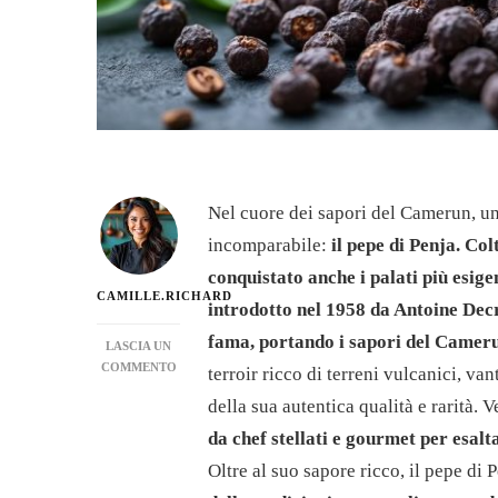
Nel cuore dei sapori del Camerun, una
incomparabile:
il pepe di Penja. Col
conquistato anche i palati più esig
CAMILLE.RICHARD
introdotto nel 1958 da Antoine De
fama, portando i sapori del Camer
LASCIA UN
SU
COMMENTO
terroir ricco di terreni vulcanici, v
PEPE
della sua autentica qualità e rarità
DI
PENJA:
da chef stellati e gourmet per esalt
SCOPRI
Oltre al suo sapore ricco, il pepe di 
I
SEGRETI