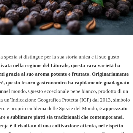
 spezia si distingue per la sua storia unica e il suo gusto
tivata nella regione del Litorale, questa rara varietà ha
enti grazie al suo aroma potente e fruttato. Originariamente
cré, questo tesoro gastronomico ha rapidamente guadagnato
un
nel mondo. Questo eccezionale pepe bianco, prodotto di un
anta un’Indicazione Geografica Protetta (IGP) dal 2013, simbolo
. Vero e proprio emblema delle Spezie del Mondo,
è apprezzato
are e sublimare piatti sia tradizionali che contemporanei.
Penja
è il risultato di una coltivazione attenta, nel rispetto