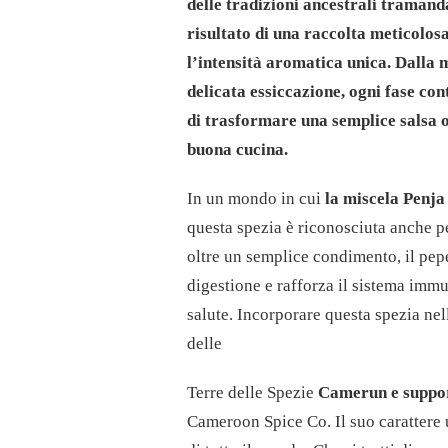
delle tradizioni ancestrali tramand
DI
risultato di una raccolta meticolos
QUESTA
SPEZIA
l’intensità aromatica unica. Dalla 
ECCEZIONALE
delicata essiccazione, ogni fase con
DEL
CAMERUN
di trasformare una semplice salsa o
buona cucina.
In un mondo in cui
la miscela Penja
questa spezia è riconosciuta anche per
oltre un semplice condimento, il pepe
digestione e rafforza il sistema immu
salute. Incorporare questa spezia nell
delle
Terre delle Spezie
Camerun e suppor
Cameroon Spice Co.
Il suo carattere