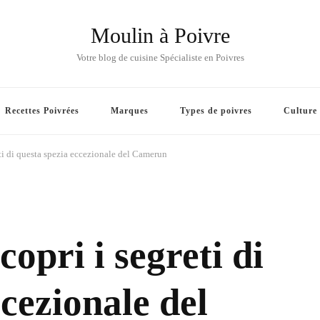
Moulin à Poivre
Votre blog de cuisine Spécialiste en Poivres
Recettes Poivrées
Marques
Types de poivres
Culture
eti di questa spezia eccezionale del Camerun
copri i segreti di
cezionale del