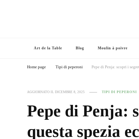
Art de la Table
Blog
Moulin à poivre
Home page
Tipi di peperoni
Pepe di Penja: scopri i segr
AGGIORNATO IL
DICEMBRE 8, 2025
TIPI DI PEPERONI
Pepe di Penja: s
questa spezia ec