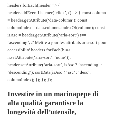
headers.forEach(header => {
header.addEventListener(‘click’, () => { const column
= header.getAttribute(‘data-column’); const
columnIndex = data.columns.indexOf(column); const
isAsc = header.getAttribute(‘aria-sort’) !==
‘ascending’; // Mettre à jour les attributs aria-sort pour
accessibilité headers.forEach(h =>
h.setAttribute(‘aria-sort’, ‘none’));
header.setAttribute(‘aria-sort’, isAsc ? ‘ascending’ :
‘descending’); sortData(isAsc ? ‘asc’ : ‘desc’,
columnIndex); }); }); });
Investire in un macinapepe di
alta qualità garantisce la
longevità dell’utensile,