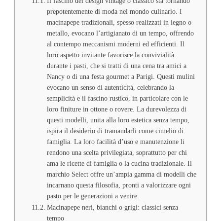
Il fascino del design vintage o classico sta tornando
prepotentemente di moda nel mondo culinario. I
macinapepe tradizionali, spesso realizzati in legno o
metallo, evocano l’artigianato di un tempo, offrendo
al contempo meccanismi moderni ed efficienti. Il
loro aspetto invitante favorisce la convivialità
durante i pasti, che si tratti di una cena tra amici a
Nancy o di una festa gourmet a Parigi. Questi mulini
evocano un senso di autenticità, celebrando la
semplicità e il fascino rustico, in particolare con le
loro finiture in ottone o rovere. La durevolezza di
questi modelli, unita alla loro estetica senza tempo,
ispira il desiderio di tramandarli come cimelio di
famiglia. La loro facilità d’uso e manutenzione li
rendono una scelta privilegiata, soprattutto per chi
ama le ricette di famiglia o la cucina tradizionale. Il
marchio Select offre un’ampia gamma di modelli che
incarnano questa filosofia, pronti a valorizzare ogni
pasto per le generazioni a venire.
Macinapepe neri, bianchi o grigi: classici senza
tempo