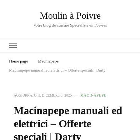
Moulin à Poivre
Votre blog de cuisine Spécialiste en Poivres
Home page
Macinapepe
Macinapepe manuali ed elettrici – Offerte speciali | Darty
AGGIORNATO IL
DICEMBRE 8, 2025
MACINAPEPE
Macinapepe manuali ed
elettrici – Offerte
speciali | Darty