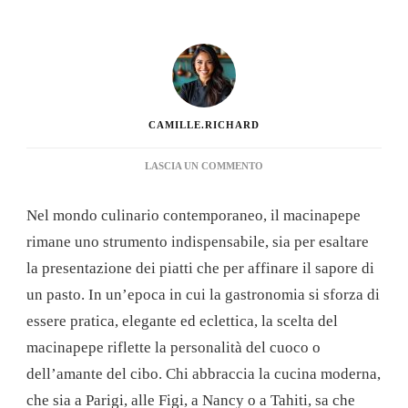
CAMILLE.RICHARD
SU
LASCIA UN COMMENTO
MACINAPEPE
MANUALI
Nel mondo culinario contemporaneo, il macinapepe
ED
ELETTRICI
rimane uno strumento indispensabile, sia per esaltare
–
la presentazione dei piatti che per affinare il sapore di
OFFERTE
SPECIALI
un pasto. In un’epoca in cui la gastronomia si sforza di
|
essere pratica, elegante ed eclettica, la scelta del
DARTY
macinapepe riflette la personalità del cuoco o
dell’amante del cibo. Chi abbraccia la cucina moderna,
che sia a Parigi, alle Figi, a Nancy o a Tahiti, sa che