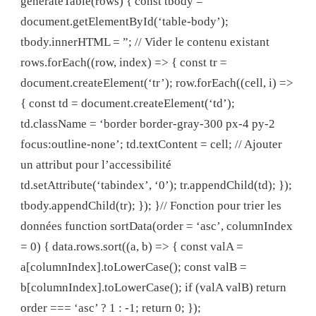
generateTable(rows) { const tbody =
document.getElementById(‘table-body’);
tbody.innerHTML = ”; // Vider le contenu existant
rows.forEach((row, index) => { const tr =
document.createElement(‘tr’); row.forEach((cell, i) =>
{ const td = document.createElement(‘td’);
td.className = ‘border border-gray-300 px-4 py-2
focus:outline-none’; td.textContent = cell; // Ajouter
un attribut pour l’accessibilité
td.setAttribute(‘tabindex’, ‘0’); tr.appendChild(td); });
tbody.appendChild(tr); }); }// Fonction pour trier les
données function sortData(order = ‘asc’, columnIndex
= 0) { data.rows.sort((a, b) => { const valA =
a[columnIndex].toLowerCase(); const valB =
b[columnIndex].toLowerCase(); if (valA valB) return
order === ‘asc’ ? 1 : -1; return 0; });