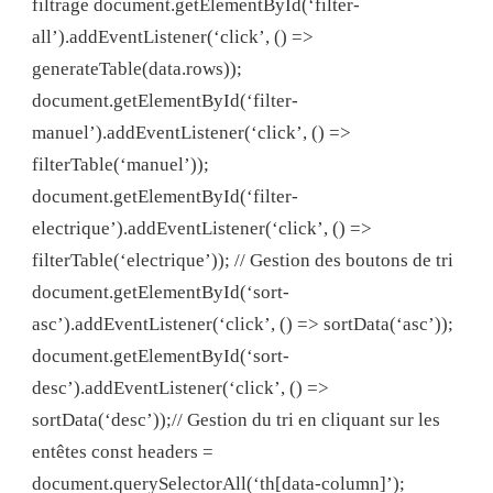
filtrage document.getElementById(‘filter-
all’).addEventListener(‘click’, () =>
generateTable(data.rows));
document.getElementById(‘filter-
manuel’).addEventListener(‘click’, () =>
filterTable(‘manuel’));
document.getElementById(‘filter-
electrique’).addEventListener(‘click’, () =>
filterTable(‘electrique’)); // Gestion des boutons de tri
document.getElementById(‘sort-
asc’).addEventListener(‘click’, () => sortData(‘asc’));
document.getElementById(‘sort-
desc’).addEventListener(‘click’, () =>
sortData(‘desc’));// Gestion du tri en cliquant sur les
entêtes const headers =
document.querySelectorAll(‘th[data-column]’);