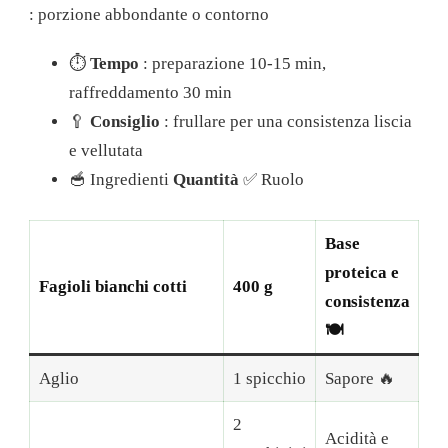
: porzione abbondante o contorno
⏱️
Tempo
: preparazione 10-15 min,
raffreddamento 30 min
🥄
Consiglio
: frullare per una consistenza liscia
e vellutata
🥣 Ingredienti
Quantità
✅ Ruolo
Base
proteica e
Fagioli bianchi cotti
400 g
consistenza
🍽️
Aglio
1 spicchio
Sapore 🔥
2
Acidità e