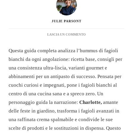
JULIE PARSONT
SU
LASCIA UN COMMENTO
HUMMUS
DI
Questa guida completa analizza l’hummus di fagioli
FAGIOLI
BIANCHI:
bianchi da ogni angolazione: ricetta base, consigli per
LA
una consistenza ultra-liscia, varianti gourmet e
GUIDA
COMPLETA
abbinamenti per un antipasto di successo. Pensata per
A
cuochi curiosi e impegnati, pone i fagioli bianchi al
TUTTO
CIÒ
centro di una cucina sana e a spreco zero. Un
CHE
personaggio guida la narrazione:
Charlotte,
amante
DEVI
SAPERE
delle feste in giardino, trasforma i fagioli avanzati in
PER
una raffinata crema spalmabile e condivide le sue
AVERE
SUCCESSO
scelte di prodotti e le sostituzioni in dispensa. Questo
NELLE