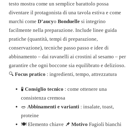
testo mostra come un semplice barattolo possa
TUE
RICETTE
diventare il protagonista di una tavola estiva e come
marchi come
D’aucy
o
Bonduelle
si integrino
facilmente nella preparazione. Include linee guida
pratiche (quantità, tempi di preparazione,
conservazione), tecniche passo passo e idee di
abbinamento – dai ravanelli ai crostini al sesamo – per
garantire che ogni boccone sia equilibrato e delizioso.
🔍
Focus pratico
: ingredienti, tempo, attrezzatura
🧪
Consiglio tecnico
: come ottenere una
consistenza cremosa
🥗
Abbinamenti e varianti
: insalate, toast,
proteine
🍽️ Elemento chiave
📌 Motivo
Fagioli bianchi