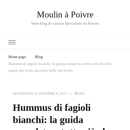
Moulin à Poivre
Votre blog de cuisine Spécialiste en Poivres
Home page
Blog
Hummus di fagioli bianchi: la guida completa a tutto ciò che devi
sapere per avere successo nelle tue ricette
AGGIORNATO IL
DICEMBRE 8, 2025
BLOG
Hummus di fagioli
bianchi: la guida