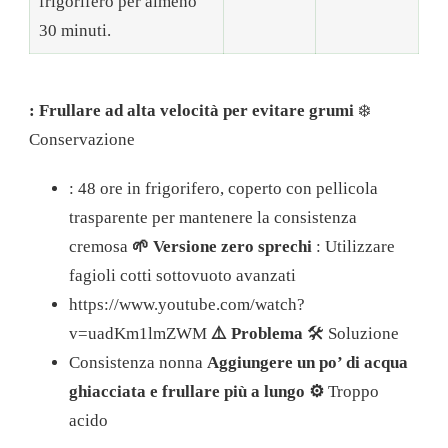
frigorifero per almeno
30 minuti.
: Frullare ad alta velocità per evitare grumi
❄️
Conservazione
: 48 ore in frigorifero, coperto con pellicola
trasparente per mantenere la consistenza
cremosa
🌱 Versione zero sprechi
: Utilizzare
fagioli cotti sottovuoto avanzati
https://www.youtube.com/watch?
v=uadKm1lmZWM
⚠️ Problema
🛠️ Soluzione
Consistenza nonna
Aggiungere un po’ di acqua
ghiacciata e frullare più a lungo ⚙️
Troppo
acido