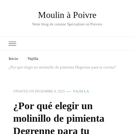
Moulin à Poivre
Votre blog de cuisine Spécialiste en Poivres
Inicio
Vajilla
¿Por qué elegir un molinillo de pimienta Degrenne para tu cocina?
UPDATED ON
DICIEMBRE 8, 2025
VAJILLA
¿Por qué elegir un
molinillo de pimienta
Degrenne para tu