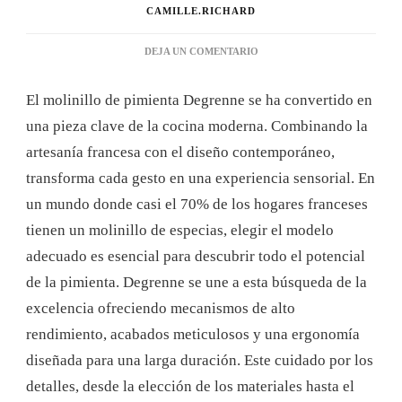
CAMILLE.RICHARD
EN
DEJA UN COMENTARIO
¿POR
QUÉ
El molinillo de pimienta Degrenne se ha convertido en
ELEGIR
UN
una pieza clave de la cocina moderna. Combinando la
MOLINILLO
artesanía francesa con el diseño contemporáneo,
DE
PIMIENTA
transforma cada gesto en una experiencia sensorial. En
DEGRENNE
un mundo donde casi el 70% de los hogares franceses
PARA
TU
tienen un molinillo de especias, elegir el modelo
COCINA?
adecuado es esencial para descubrir todo el potencial
de la pimienta. Degrenne se une a esta búsqueda de la
excelencia ofreciendo mecanismos de alto
rendimiento, acabados meticulosos y una ergonomía
diseñada para una larga duración. Este cuidado por los
detalles, desde la elección de los materiales hasta el