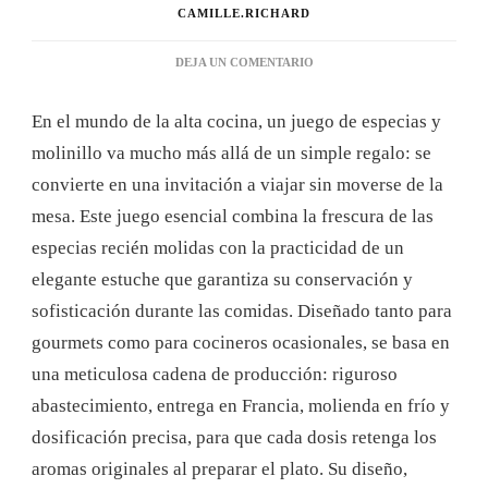
CAMILLE.RICHARD
EN
DEJA UN COMENTARIO
DESCUBRE
LOS
En el mundo de la alta cocina, un juego de especias y
IMPRESCINDIBLES
DEL
molinillo va mucho más allá de un simple regalo: se
JUEGO
convierte en una invitación a viajar sin moverse de la
DE
VAJILLA:
mesa. Este juego esencial combina la frescura de las
ESPECIAS
especias recién molidas con la practicidad de un
Y
MOLINILLOS
elegante estuche que garantiza su conservación y
sofisticación durante las comidas. Diseñado tanto para
gourmets como para cocineros ocasionales, se basa en
una meticulosa cadena de producción: riguroso
abastecimiento, entrega en Francia, molienda en frío y
dosificación precisa, para que cada dosis retenga los
aromas originales al preparar el plato. Su diseño,