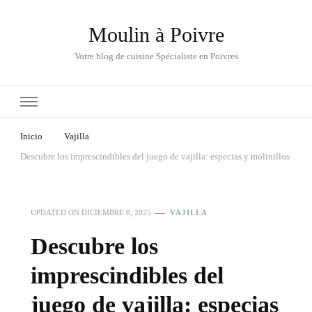
Moulin à Poivre
Votre blog de cuisine Spécialiste en Poivres
Inicio
Vajilla
Descubre los imprescindibles del juego de vajilla: especias y molinillos
UPDATED ON
DICIEMBRE 8, 2025
VAJILLA
Descubre los
imprescindibles del
juego de vajilla: especias