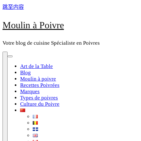
跳至内容
Moulin à Poivre
Votre blog de cuisine Spécialiste en Poivres
Art de la Table
Blog
Moulin à poivre
Recettes Poivrées
Marques
Types de poivres
Culture du Poivre