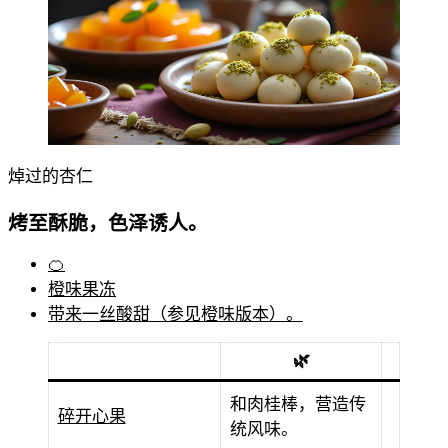
焯过的杏仁
烤至酥脆，色泽诱人。
🍊
橙味果冻
带来一丝酸甜（参见橙味版本）。
🌿
和肉桂棒，营造传
碎开心果
统风味。