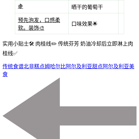
🍇
晒干的葡萄干
预先泡发，口感柔
口味效果🌟
软。装饰🎨
实用小贴士🛠️
肉桂线✏️
传统芬芳
奶油冷却后立即淋上肉
桂线✅
传统食谱
北非糕点
姆哈尔比
阿尔及利亚甜点
阿尔及利亚美
食