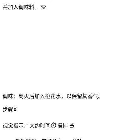
并加入调味料。 🌸
调味：离火后加入橙花水，以保留其香气。
步骤⏳
视觉指示✅
大约时间⏱️
搅拌
🥣