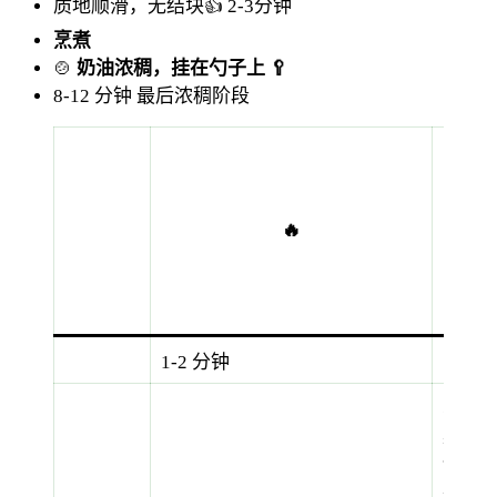
质地顺滑，无结块👍
2-3分钟
烹煮
🍲
奶油浓稠，挂在勺子上 🥄
8-12 分钟
最后浓稠阶段
初次
小火
慢
🔥
煮，
呈稀
粥状
💡
1-2 分钟
真实
案
例：
在