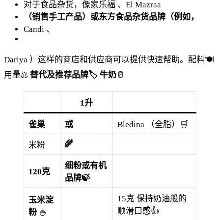
对于食品杂货，像家乐福
、El Mazraa
（销售手工产品）或东方食品杂货品牌（例如，
Candi
、
Dariya
）这样的商店和供应商可以提供快速帮助。配料🍽️
用量⚖️
替代及推荐品牌🏷️
牛奶
🥛
1升
雀巢
或
Bledina
（全脂）🛒
🌾
米粉
细粉或有机
120克
品牌🍃
15克
保持奶油般的
玉米淀
顺滑口感👍
粉
🍚