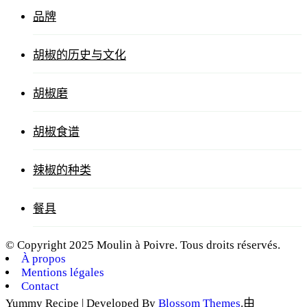
品牌
胡椒的历史与文化
胡椒磨
胡椒食谱
辣椒的种类
餐具
© Copyright 2025 Moulin à Poivre. Tous droits réservés.
À propos
Mentions légales
Contact
Yummy Recipe | Developed By
Blossom Themes
.由