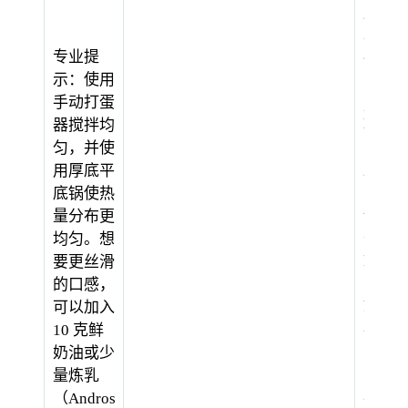
2025
年的
专业提
一次
示：使用
晚宴
手动打蛋
上，
Leïla
器搅拌均
尝试
匀，并使
用中
用厚底平
火烹
底锅使热
煮，
量分布更
并在
均匀。想
奶油
要更丝滑
刚开
的口感，
始冒
可以加入
小泡
10 克鲜
时立
奶油或少
即转
量炼乳
小火
（Andros