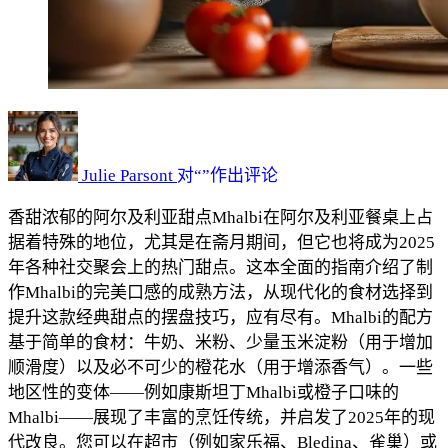
玛
尔
比：
Julie Parsont
对“
”作出评论
2025
香甜浓郁的阿尔及利亚甜点Mhalbi在阿尔及利亚餐桌上占
年
据着特殊的地位，尤其是在斋月期间，但它也将成为2025
掌
年各种社交聚会上的热门甜点。这本全面的指南介绍了制
握
作Mhalbi的完美口感的成熟方法，从现代化的食材选择到
这
提升这款经典甜点的摆盘技巧，应有尽有。Mhalbi的配方
道
基于简单的食材：牛奶、米粉、少量玉米淀粉（用于增加
传
顺滑度）以及必不可少的橙花水（用于增添香气）。一些
统
地区性的变体——例如康斯坦丁Mhalbi或橙子口味的
阿
Mhalbi——展现了丰富的烹饪传统，并启发了2025年的现
尔
代改良。您可以在超市（例如家乐福、Bledina、雀巢）或
及