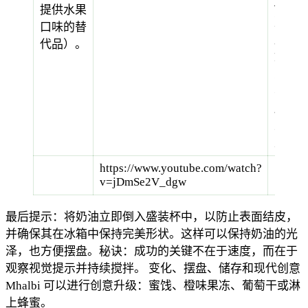
——
提供水果
冷却
口味的替
后，
代品）。
奶油
变得
非常
顺滑
且稳
定。
https://www.youtube.com/watch?
v=jDmSe2V_dgw
最后提示：将奶油立即倒入盛装杯中，以防止表面结皮，
并确保其在冰箱中保持完美形状。这样可以保持奶油的光
泽，也方便摆盘。秘诀：成功的关键不在于速度，而在于
观察视觉提示并持续搅拌。
变化、摆盘、储存和现代创意
Mhalbi 可以进行创意升级：蜜饯、橙味果冻、葡萄干或淋
上蜂蜜。