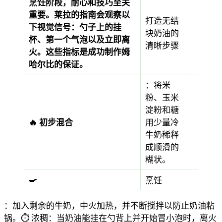
烹饪阶段，耐心和技巧至关
重要。莱拉的指南会观察以
打造无结
下视觉信号：勺子上的挂
块奶油的
杯、第一个气泡以及立即离
清晰步骤
火。这些指标是成功制作姆
哈尔比的保证。
：将米
粉、玉米
淀粉和糖
🔥 初步混合
用少量冷
牛奶稀释
成顺滑的
糊状。
🍳
烹饪
：加入剩余的牛奶，中火加热，并不断搅拌以防止奶油粘
锅。⏱️
浓稠：当奶油能挂在勺背上并开始冒小泡时，离火