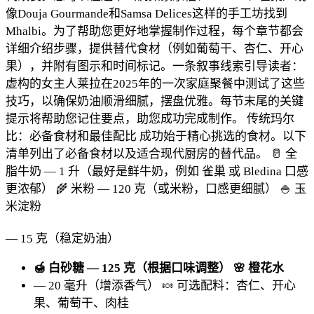
像Douja Gourmande和Samsa Delices这样的手工坊找到
利
Mhalbi。为了帮助您更好地掌握制作过程，每个章节都会
亚
详细介绍步骤，提供替代食材（例如葡萄干、杏仁、开心
甜
果），并附有图示和时间标记。一条叙事线索引导读者：
点
虚构的女主人莱拉在2025年的一次家庭聚餐中测试了这些
的
技巧，以确保奶油顺滑细腻，摆盘优雅。每节末尾的关键
完
提示将帮助您记住要点，助您成功完成制作。
传统玛尔
整
比：必备食材和最佳配比
成功始于精心挑选的食材。以下
指
清单列出了必备食材以及适合现代厨房的替代品。
🥛 全
南
脂牛奶
— 1 升（最好是鲜牛奶，例如
雀巢
或 Bledina
口感
更浓郁）
🌾 米粉
— 120 克（或米粉，口感更细腻）
🍚 玉
米淀粉
— 15 克（稳定奶油）
🍯 白砂糖
— 125 克（根据口味调整）
🌸 橙花水
— 20 毫升（增添香气）
🍬 可选配料：杏仁、开心
果、葡萄干、肉桂