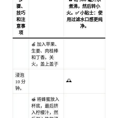
骤、
煮沸，然后转小
技巧
火。✅ 小贴士：使
和注
用过滤水口感更纯
意事
净。
项
🍎 加入苹果、
生姜、肉桂棒
和丁香。关
火，盖上盖子
浸泡
🕰️
10 分
钟。
🍯 将蜂蜜放入
杯底，最后挤
入柠檬汁，然