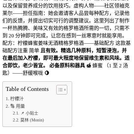
冬
以及保留营养成分的饮用技巧。虚构人物——社区领袖克
日
莱尔——担任指南：她会邀请客人品尝每种配方，记录他
饮
们的反馈，并提出切实可行的调整建议。这里列出了制作
品
一杯热腾腾、美味又有效的格罗格酒所需的一切，只需不
的
到 20 分钟即可完成，让您在感到一丝寒意时就能享用。
终
配方：柠檬蜂蜜姜味无酒精格罗格酒——基础配方
这款基
极
础配方注重
简单
且有效。精选几种原料，短暂浸泡，并
指
在最后加入柠檬，即可最大程度地保留维生素和风味。适
南
合即饮，老少皆宜。
必备原料和器具
🍯
蜂蜜
（1 至 2 汤
匙）——舒缓喉咙
🍋
Table of Contents
柠檬汁
🔢 用量
📌 小贴士
莫林 (Monin)