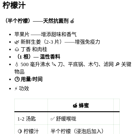
柠檬汁
（半个柠檬）——天然抗菌剂
🍎
苹果片
——增添甜味和香气
🌿
新鲜生姜（2-3 片）——增强免疫力
🌰 丁香
和肉桂
（1 根）— 温性香料
💧 500 毫升沸水
🔪 刀、平底锅、木勺、滤网
🔎 关键
物品
🕒 用量/时间
⚡ 功效
🍯 蜂蜜
1-2 汤匙
✅ 舒缓喉咙
🍋 柠檬汁
半个柠檬（浸泡后加入）