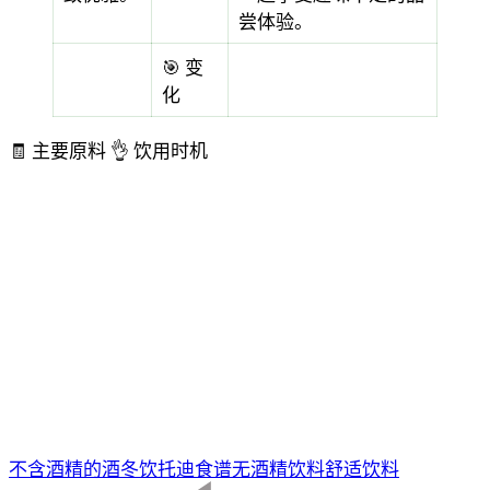
尝体验。
🎯 变
化
🧾 主要原料
👌 饮用时机
不含酒精的酒
冬饮
托迪食谱
无酒精饮料
舒适饮料