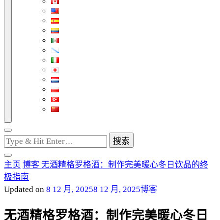
找
什
么
主页
博客
无酒精格罗格酒：制作完美暖心冬日饮品的终
东
极指南
西
Updated on
8 12 月, 2025
8 12 月, 2025
博客
吗?
无酒精格罗格酒：制作完美暖心冬日