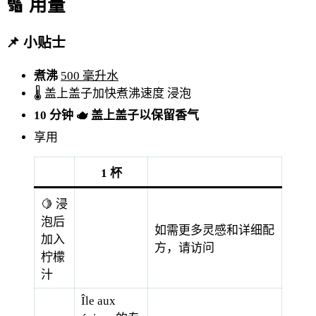
🔢 用量
📌 小贴士
煮沸
500 毫升水
🌡️ 盖上盖子加快煮沸速度
浸泡
10 分钟
🫖 盖上盖子以保留香气
享用
1 杯
🍋 浸
泡后
如需更多灵感和详细配
加入
方，请访问
柠檬
汁
Île aux