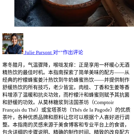
无
酒
精
Julie Parsont
对“
”作出评论
格
寒冬腊月，气温骤降，喉咙发痒：正是享用一杯暖心无酒
罗
精热饮的最佳时机。本指南探索了简单美味的配方——从
格
经典的柠檬蜂蜜姜汁热饮到牛奶蜂蜜热饮——并提供制作
酒：
舒缓热饮的所有技巧，老少皆宜。肉桂、丁香和生姜等香
制
料增添了温暖和抗炎功效，而柠檬汁和蜂蜜则赋予其抗菌
作
和舒缓的功效。从莫林糖浆到法国茶坊（Comptoir
完
Français du Thé）或宝塔茶坊（Thés de la Pagode）的优质
美
茶叶，各种优质品牌和原料让您可以根据个人喜好进行调
暖
整。本指南的灵感来源于美食博客和专业平台上的食谱，
心
包含详细的步骤说明、精确的制作时间、精致的改良配方