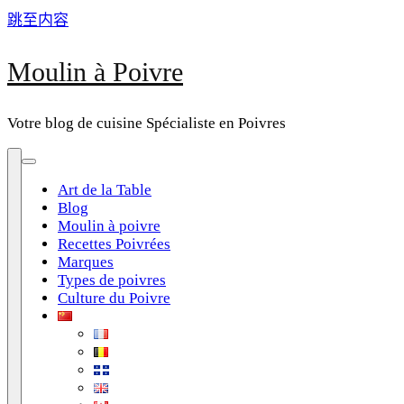
跳至内容
Moulin à Poivre
Votre blog de cuisine Spécialiste en Poivres
Art de la Table
Blog
Moulin à poivre
Recettes Poivrées
Marques
Types de poivres
Culture du Poivre