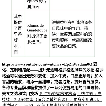
épices 的专
属页面
其中
提供
讲解香料在打造地道冬
Rhums de
了百
日风味中的作用。秘
Guadeloupe
里香
诀：掌握添加配料的温
则提供了更
版
度和顺序，就能彻底改
多选择。
本，
变饮品的口感。
而
https://www.youtube.com/watch?v=EpZhWadum0Q
变
化、定制和搭配——提升无酒精格罗格酒风味的妙招
格罗
格酒可以做出无数种变化：加入牛奶，口感更顺滑；加入
香甜的糖浆，增添一丝甜味；或者泡茶，提升香气层次。
各种专业品牌和糖浆提供了一系列便捷易用的口味选择。
美食之选和饮用技巧
🥛 牛奶蜂蜜格罗格酒
：热牛奶 + 肉
桂棒 + 2 汤匙蜂蜜（适合温馨的夜晚）。更多实用说明，
请访问
Cuisine AZ
.
🍯 使用蜂蜜糖浆或香氛糖浆：