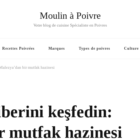
Moulin à Poivre
Votre blog de cuisine Spécialiste en Poivres
Recettes Poivrées
Marques
Types de poivres
Culture
 Malezya’dan bir mutfak hazinesi
erini keşfedin:
r mutfak hazinesi