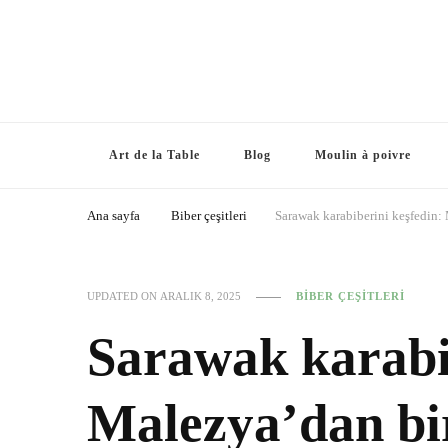
Art de la Table
Blog
Moulin à poivre
Ana sayfa
Biber çeşitleri
Sarawak karabiberini keşfedin:
UPDATED ON
ARALIK 8, 2025
BIBER ÇEŞITLERI
Sarawak karabib
Malezya’dan bi