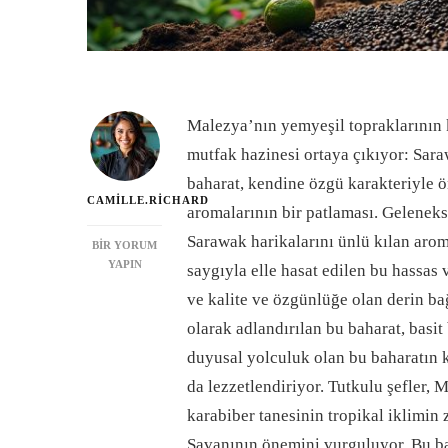
Malezya’nın yemyeşil topraklarının 
mutfak hazinesi ortaya çıkıyor: Sar
baharat, kendine özgü karakteriyle 
CAMILLE.RICHARD
aromalarının bir patlaması. Gelenek
Sarawak harikalarını ünlü kılan aro
SARAWAK
BIR YORUM
KARABIBERINI
YAPIN
saygıyla elle hasat edilen bu hassas v
KEŞFEDIN:
ve kalite ve özgünlüğe olan derin ba
MALEZYA’DAN
BIR
olarak adlandırılan bu baharat, basit
MUTFAK
duyusal yolculuk olan bu baharatın ku
HAZINESI
IÇIN
da lezzetlendiriyor. Tutkulu şefler, 
karabiber tanesinin tropikal iklimin z
Savanının önemini vurguluyor. Bu ba