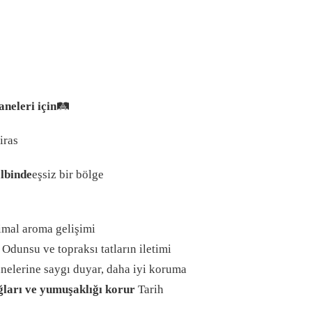
aneleri için
🛤️
iras
lbinde
eşsiz bir bölge
mal aroma gelişimi
Odunsu ve topraksı tatların iletimi
nelerine saygı duyar, daha iyi koruma
ğları ve yumuşaklığı korur
Tarih