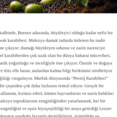
kalbinde, Borneo adasında, büyüleyici olduğu kadar nefis bir
awak karabiberi. Malezya damak tadında ünlenen bu nadir
öne çıkıyor; damağı büyüleyen odunsu ve narin narenciye
sel karabiberden çok uzak olan bu dünya baharat mücevheri,
matik yoğunluğu ve inceliğiyle öne çıkıyor. Özenle ve doğaya
e titiz elle hasat, atalardan kalma bilgi birikimini sürdürüyor
ğlılığı vurguluyor. Mutfak dünyasında “Prestij Karabiberi”
 bir çeşniden çok daha fazlasını temsil ediyor. Gerçek bir
llanımı, kırmızı etleri, kümes hayvanlarını ve narin balıkları
Malezya topraklarının zenginliğinden yararlanarak, her bir
enginliğini ve eşsiz biyoçeşitliliği bir araya getirdiği Lezzet
haratın sunduğu lezzetin derinliklerini, özgünlüğe ve