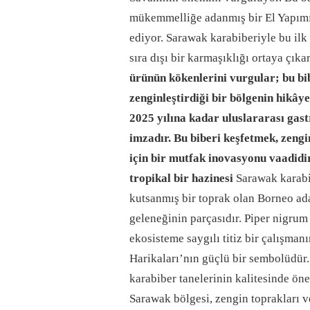
mükemmelliğe adanmış bir El Yapımı
ediyor. Sarawak karabiberiyle bu ilk
sıra dışı bir karmaşıklığı ortaya çık
ürünün kökenlerini vurgular; bu bib
zenginleştirdiği bir bölgenin hikâye
2025 yılına kadar uluslararası gas
imzadır. Bu biberi keşfetmek, zengi
için bir mutfak inovasyonu vaadidir
tropikal bir hazinesi
Sarawak karabib
kutsanmış bir toprak olan Borneo ada
geleneğinin parçasıdır. Piper nigrum 
ekosisteme saygılı titiz bir çalışman
Harikaları’nın güçlü bir sembolüdür
karabiber tanelerinin kalitesinde öne
Sarawak bölgesi, zengin toprakları ve