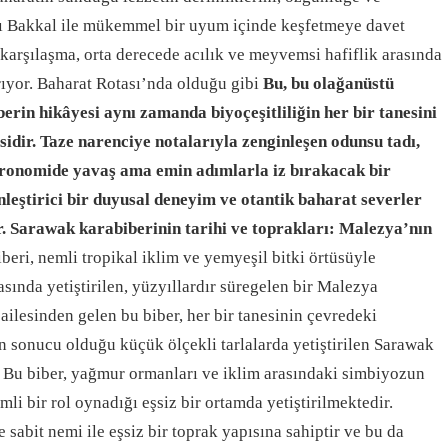
 Bakkal ile mükemmel bir uyum içinde keşfetmeye davet
 karşılaşma, orta derecede acılık ve meyvemsi hafiflik arasında
arıyor. Baharat Rotası’nda olduğu gibi
Bu, bu olağanüstü
erin hikâyesi aynı zamanda biyoçeşitliliğin her bir tanesini
sidir. Taze narenciye notalarıyla zenginleşen odunsu tadı,
tronomide yavaş ama emin adımlarla iz bırakacak bir
nleştirici bir duyusal deneyim ve otantik baharat severler
.
Sarawak karabiberinin tarihi ve toprakları: Malezya’nın
eri, nemli tropikal iklim ve yemyeşil bitki örtüsüyle
sında yetiştirilen, yüzyıllardır süregelen bir Malezya
ailesinden gelen bu biber, her bir tanesinin çevredeki
ın sonucu olduğu küçük ölçekli tarlalarda yetiştirilen Sarawak
.
Bu biber, yağmur ormanları ve iklim arasındaki simbiyozun
mli bir rol oynadığı eşsiz bir ortamda yetiştirilmektedir.
 sabit nemi ile eşsiz bir toprak yapısına sahiptir ve bu da