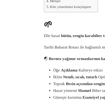
Menşei
Kilo yönetimini kolaylaştırır
🌱
Elle hasat
bütün, zengin karabiber t
Tarihi Baharat Rotası ile bağlantılı m
🌏
Borneo yağmur ormanlarının ka
Öğe
Açıklama
Kaliteye etkisi
İklim
Nemli, sıcak, tutarlı
Opti
Toprak
Besin açısından zengin
Hasat yöntemi
Manuel
Biber ta
Güneşte kurutma
Esansiyel ya