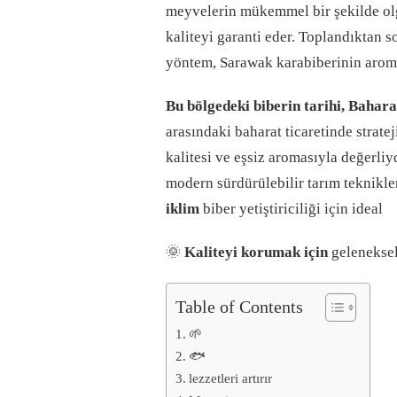
meyvelerin mükemmel bir şekilde olg
kaliteyi garanti eder. Toplandıktan s
yöntem, Sarawak karabiberinin arom
Bu bölgedeki biberin tarihi, Baharat
arasındaki baharat ticaretinde strat
kalitesi ve eşsiz aromasıyla değerli
modern sürdürülebilir tarım teknikler
iklim
biber yetiştiriciliği için ideal
🌞
Kaliteyi korumak için
geleneksel
Table of Contents
🌱
🐟
lezzetleri artırır