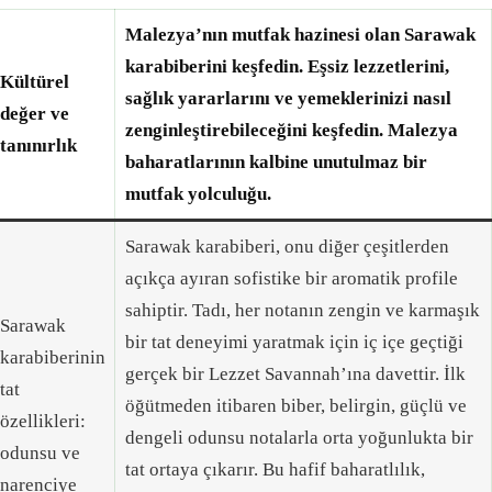
Malezya’nın mutfak hazinesi olan Sarawak
karabiberini keşfedin. Eşsiz lezzetlerini,
Kültürel
sağlık yararlarını ve yemeklerinizi nasıl
değer ve
zenginleştirebileceğini keşfedin. Malezya
tanınırlık
baharatlarının kalbine unutulmaz bir
mutfak yolculuğu.
Sarawak karabiberi, onu diğer çeşitlerden
açıkça ayıran sofistike bir aromatik profile
sahiptir. Tadı, her notanın zengin ve karmaşık
Sarawak
bir tat deneyimi yaratmak için iç içe geçtiği
karabiberinin
gerçek bir Lezzet Savannah’ına davettir. İlk
tat
öğütmeden itibaren biber, belirgin, güçlü ve
özellikleri:
dengeli odunsu notalarla orta yoğunlukta bir
odunsu ve
tat ortaya çıkarır. Bu hafif baharatlılık,
narenciye