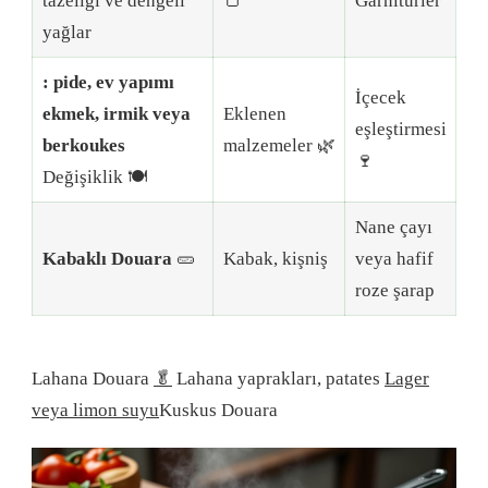
tazeliği ve dengeli
🍞
Garnitürler
yağlar
: pide, ev yapımı
İçecek
ekmek, irmik veya
Eklenen
eşleştirmesi
berkoukes
malzemeler 🌿
🍷
Değişiklik 🍽️
Nane çayı
Kabaklı Douara
🥒
Kabak, kişniş
veya hafif
roze şarap
Lahana Douara
🥬
Lahana yaprakları, patates
Lager
veya limon suyu
Kuskus Douara