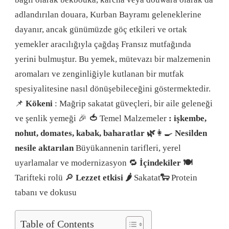
adlandırılan douara, Kurban Bayramı geleneklerine
dayanır, ancak günümüzde göç etkileri ve ortak
yemekler aracılığıyla çağdaş Fransız mutfağında
yerini bulmuştur. Bu yemek, mütevazı bir malzemenin
aromaları ve zenginliğiyle kutlanan bir mutfak
spesiyalitesine nasıl dönüşebileceğini göstermektedir.
📌
Kökeni
: Mağrip sakatat güveçleri, bir aile geleneği
ve şenlik yemeği 🎉
🍅
Temel Malzemeler
: işkembe,
nohut, domates, kabak, baharatlar 🌿
👩‍🍳
Nesilden
nesile aktarılan
Büyükannenin tarifleri, yerel
uyarlamalar ve modernizasyon 🔁
İçindekiler 🍽️
Tarifteki rolü 🔎
Lezzet etkisi 🌶️
Sakatat
🐑
Protein
tabanı ve dokusu
Table of Contents