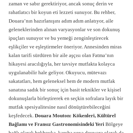
zaman ve sabır gerektiriyor, ancak sonuç derin ve
rahatlatıcı bir koyun eti lezzeti sunuyor. Bu rehber,
Douara’nın hazırlanışını adım adım anlatıyor, aile
geleneklerinden alınan varyasyonlar ve son dokunuş
ipuçları sunuyor ve bu yemeği zenginleştirecek
eşlikçiler ve eşleştirmeler öneriyor. Annesinden miras
kalan tarifi sürdüren bir aile aşçısı olan Fatma’nın
hikayesi aracılığıyla, her tavsiye mutfakta kolayca
uygulanabilir hale geliyor. Okuyucu, mütevazı
sakatatları, hem geleneksel hem de modern mutfak
sanatına sadık bir sonuç için basit teknikler ve kişisel
dokunuşlarla birleştirerek en seçkin sofralara layık bir
mutfak spesiyalitesine nasıl dönüştürebileceğini
keşfedecek.
Douara Mouton: Kökenleri, Kültürel
Bağlamı ve Fransız Gastronomisindeki Yeri
Bölgeye
bağlı olarak bekbouka, karcha veya douwara olarak da