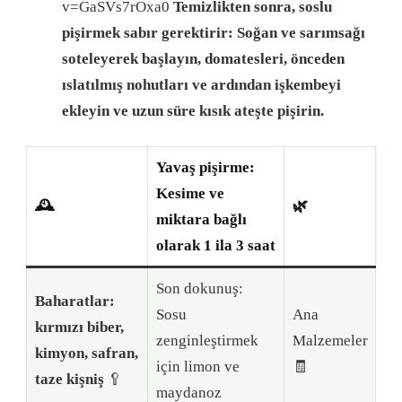
v=GaSVs7rOxa0
Temizlikten sonra, soslu
pişirmek sabır gerektirir: Soğan ve sarımsağı
soteleyerek başlayın, domatesleri, önceden
ıslatılmış nohutları ve ardından işkembeyi
ekleyin ve uzun süre kısık ateşte pişirin.
Yavaş pişirme:
Kesime ve
🕰️
🌿
miktara bağlı
olarak 1 ila 3 saat
Son dokunuş:
Baharatlar:
Sosu
Ana
kırmızı biber,
zenginleştirmek
Malzemeler
kimyon, safran,
için limon ve
🧾
taze kişniş
🥄
maydanoz