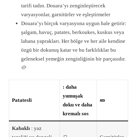
tarifi tadın.
Douara’yı zenginleştirecek
varyasyonlar, garnitürler ve eşleştirmeler
Douara’yı birçok varyasyona uygun hale getirir:
şalgam, havuç, patates, berkoukes, kuskus veya
lahana yaprakları. Her bölge ve her aile kendine
özgü bir dokunuş katar ve bu farklılıklar bu
geleneksel yemeğin zenginliğinin bir parçasıdır.
🥔
: daha
yumuşak
Patatesli
🥒
doku ve daha
kremalı sos
Kabaklı
: yaz