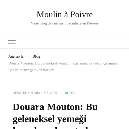
Moulin à Poivre
Votre blog de cuisine Spécialiste en Poivres
Ana sayfa
Blog
Douara Mouton: Bu geleneksel yemeği hazırlamak ve tadını çıkarmak
için bilmeniz gereken her şey
UPDATED ON
ARALIK 8, 2025
BLOG
Douara Mouton: Bu
geleneksel yemeği