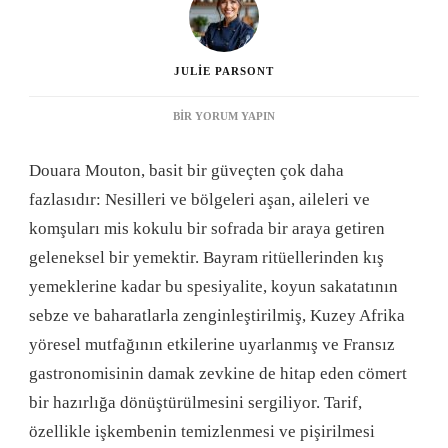
JULIE PARSONT
DOUARA
BIR YORUM YAPIN
MOUTON:
BU
Douara Mouton, basit bir güveçten çok daha
GELENEKSEL
YEMEĞI
fazlasıdır: Nesilleri ve bölgeleri aşan, aileleri ve
HAZIRLAMAK
komşuları mis kokulu bir sofrada bir araya getiren
VE
TADINI
geleneksel bir yemektir. Bayram ritüellerinden kış
ÇIKARMAK
yemeklerine kadar bu spesiyalite, koyun sakatatının
IÇIN
BILMENIZ
sebze ve baharatlarla zenginleştirilmiş, Kuzey Afrika
GEREKEN
yöresel mutfağının etkilerine uyarlanmış ve Fransız
HER
ŞEY
gastronomisinin damak zevkine de hitap eden cömert
IÇIN
bir hazırlığa dönüştürülmesini sergiliyor. Tarif,
özellikle işkembenin temizlenmesi ve pişirilmesi