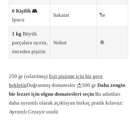
6 Kişilik 👥
Sakatat
🐑
İpucu
1 kg
Büyük
parçalara ayırın,
Nohut
🧆
önceden pişirin
250 gr (ıslatılmış)
Eşit pişirme için bir gece
bekletin
Doğranmış domatesler
🍅
500 gr
Daha zengin
bir lezzet için olgun domatesleri seçin
Bu adımları
daha ayrıntılı olarak açıklayan birkaç pratik kılavuz:
Ayrıntılı Cezayir usulü