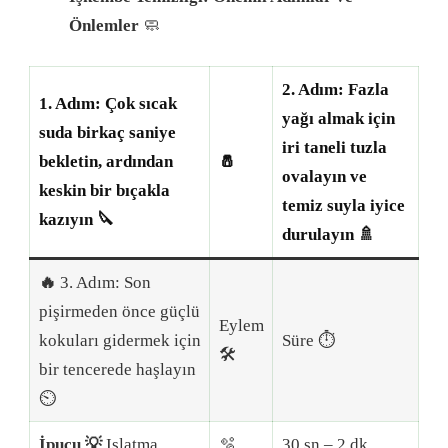
Önlemler
🧼
2. Adım: Fazla
1. Adım: Çok sıcak
yağı almak için
suda birkaç saniye
iri taneli tuzla
bekletin, ardından
🧂
ovalayın ve
keskin bir bıçakla
temiz suyla iyice
kazıyın 🔪
durulayın 🚿
🔥
3. Adım: Son
pişirmeden önce güçlü
Eylem
kokuları gidermek için
Süre ⏱️
🛠️
bir tencerede haşlayın
⏲️
İpucu 💡
Islatma
🫧
30 sn – 2 dk