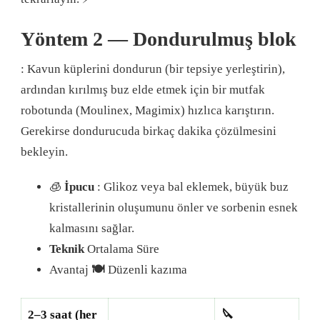
Yöntem 2 — Dondurulmuş blok
: Kavun küplerini dondurun (bir tepsiye yerleştirin),
ardından kırılmış buz elde etmek için bir mutfak
robotunda (Moulinex, Magimix) hızlıca karıştırın.
Gerekirse dondurucuda birkaç dakika çözülmesini
bekleyin.
🧊
İpucu
: Glikoz veya bal eklemek, büyük buz
kristallerinin oluşumunu önler ve sorbenin esnek
kalmasını sağlar.
Teknik
Ortalama Süre
Avantaj
🍽️
Düzenli kazıma
2–3 saat (her
🔪