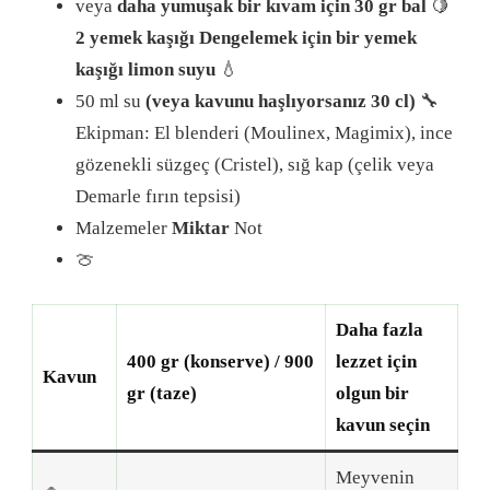
veya
daha yumuşak bir kıvam için 30 gr bal
🍋
2 yemek kaşığı Dengelemek için bir yemek
kaşığı limon suyu
💧
50 ml su
(veya kavunu haşlıyorsanız 30 cl)
🔧
Ekipman: El blenderi (Moulinex, Magimix), ince
gözenekli süzgeç (Cristel), sığ kap (çelik veya
Demarle fırın tepsisi)
Malzemeler
Miktar
Not
🍈
Daha fazla
400 gr (konserve) / 900
lezzet için
Kavun
gr (taze)
olgun bir
kavun seçin
Meyvenin