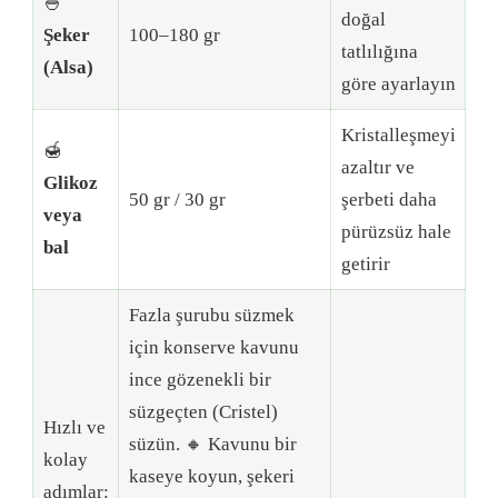
🍚
doğal
Şeker
100–180 gr
tatlılığına
(Alsa)
göre ayarlayın
Kristalleşmeyi
🍯
azaltır ve
Glikoz
50 gr / 30 gr
şerbeti daha
veya
pürüzsüz hale
bal
getirir
Fazla şurubu süzmek
için konserve kavunu
ince gözenekli bir
süzgeçten (Cristel)
Hızlı ve
süzün. 🔸 Kavunu bir
kolay
kaseye koyun, şekeri
adımlar: