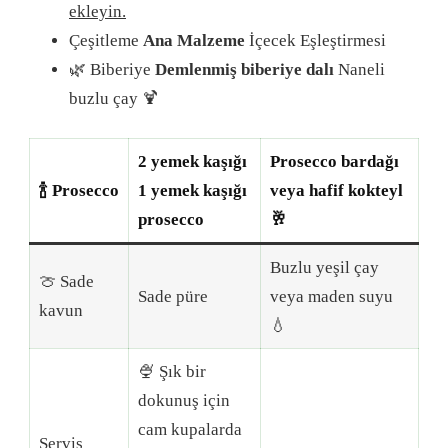
ekleyin.
Çeşitleme
Ana Malzeme
İçecek Eşleştirmesi
🌿 Biberiye
Demlenmiş biberiye dalı
Naneli
buzlu çay 🍹
2 yemek kaşığı
Prosecco bardağı
🍾 Prosecco
1 yemek kaşığı
veya hafif kokteyl
prosecco
🥂
Buzlu yeşil çay
🍈 Sade
Sade püre
veya maden suyu
kavun
💧
🍨 Şık bir
dokunuş için
cam kupalarda
Servis