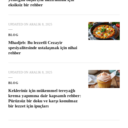
eksiksiz bir rehber
UPDATED ON
ARALIK 8, 2025
BLOG
Mhadjeb: Bu lezzetli Cezayir
spesiyalitesinde ustalaşmak için nihai
rehber
UPDATED ON
ARALIK 8, 2025
BLOG
Kekleriniz için mükemmel tereyağlı
krema yapımına dair kapsamlı rehber:
Pürüzsüz bir doku ve karşı konulmaz
bir lezzet için ipuçları