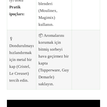
iyi doku
blenderi
Pratik
(Moulinex,
ipuçları:
Magimix)
kullanın.
📦 Aromalarını
🥄
korumak için
Dondurulmayı
bitmiş sorbeyi
hızlandırmak
hava geçirmez bir
için metal bir
kapta
kap (Cristel,
(Tupperware, Guy
Le Creuset)
Demarle)
tercih edin.
saklayın.