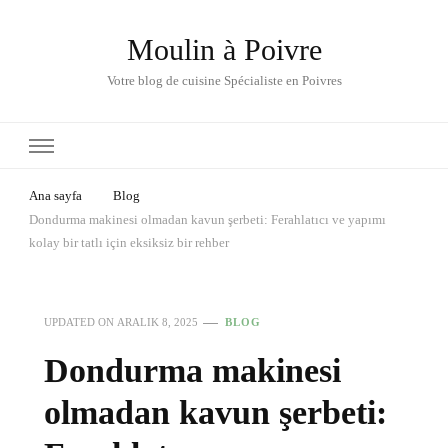
Moulin à Poivre
Votre blog de cuisine Spécialiste en Poivres
Ana sayfa
Blog
Dondurma makinesi olmadan kavun şerbeti: Ferahlatıcı ve yapımı
kolay bir tatlı için eksiksiz bir rehber
UPDATED ON
ARALIK 8, 2025
BLOG
Dondurma makinesi
olmadan kavun şerbeti: