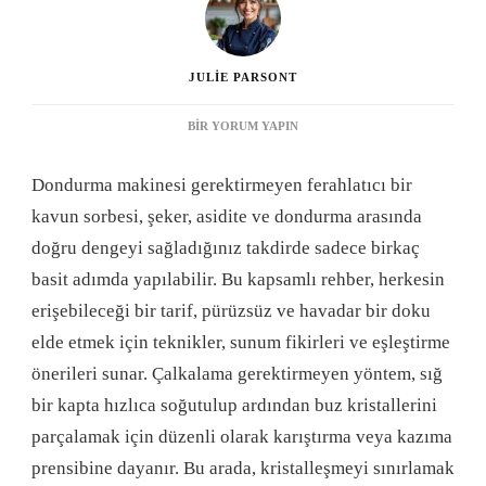
JULIE PARSONT
DONDURMA
BIR YORUM YAPIN
MAKINESI
OLMADAN
Dondurma makinesi gerektirmeyen ferahlatıcı bir
KAVUN
ŞERBETI:
kavun sorbesi, şeker, asidite ve dondurma arasında
FERAHLATICI
doğru dengeyi sağladığınız takdirde sadece birkaç
VE
YAPIMI
basit adımda yapılabilir. Bu kapsamlı rehber, herkesin
KOLAY
erişebileceği bir tarif, pürüzsüz ve havadar bir doku
BIR
TATLI
elde etmek için teknikler, sunum fikirleri ve eşleştirme
IÇIN
önerileri sunar. Çalkalama gerektirmeyen yöntem, sığ
EKSIKSIZ
BIR
bir kapta hızlıca soğutulup ardından buz kristallerini
REHBER
parçalamak için düzenli olarak karıştırma veya kazıma
IÇIN
prensibine dayanır. Bu arada, kristalleşmeyi sınırlamak