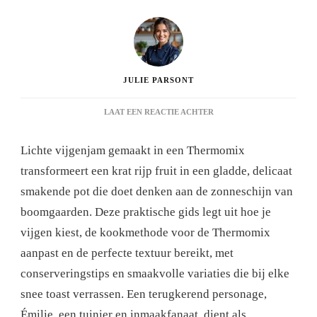
JULIE PARSONT
OP
LAAT EEN REACTIE ACHTER
LICHTE
VIJGENJAM
Lichte vijgenjam gemaakt in een Thermomix
IN
DE
transformeert een krat rijp fruit in een gladde, delicaat
THERMOMIX:
smakende pot die doet denken aan de zonneschijn van
UW
PRAKTISCHE
boomgaarden. Deze praktische gids legt uit hoe je
GIDS
vijgen kiest, de kookmethode voor de Thermomix
OM
DIT
aanpast en de perfecte textuur bereikt, met
EENVOUDIGE
conserveringstips en smaakvolle variaties die bij elke
RECEPT
IN
snee toast verrassen. Een terugkerend personage,
2025
Émilie, een tuinier en inmaakfanaat, dient als
ONDER