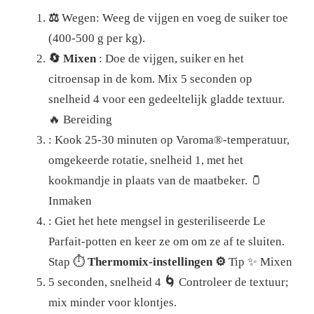
⚖️
Wegen: Weeg de vijgen en voeg de suiker toe
(400-500 g per kg).
🔄 Mixen
: Doe de vijgen, suiker en het
citroensap in de kom. Mix 5 seconden op
snelheid 4 voor een gedeeltelijk gladde textuur.
🔥 Bereiding
: Kook 25-30 minuten op Varoma®-temperatuur,
omgekeerde rotatie, snelheid 1, met het
kookmandje in plaats van de maatbeker.
🫙
Inmaken
: Giet het hete mengsel in gesteriliseerde Le
Parfait-potten en keer ze om om ze af te sluiten.
Stap ⏱️
Thermomix-instellingen ⚙️
Tip ✨ Mixen
5 seconden, snelheid 4
🌀
Controleer de textuur;
mix minder voor klontjes.