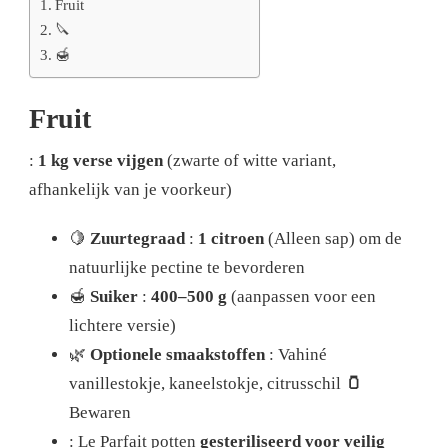
Fruit
🔪
🍯
Fruit
:
1 kg verse vijgen
(zwarte of witte variant,
afhankelijk van je voorkeur)
🍋
Zuurtegraad
:
1 citroen
(Alleen sap) om de
natuurlijke pectine te bevorderen
🍯
Suiker
:
400–500 g
(aanpassen voor een
lichtere versie)
🌿
Optionele smaakstoffen
: Vahiné
vanillestokje, kaneelstokje, citrusschil
🫙
Bewaren
: Le Parfait potten
gesteriliseerd voor veilig