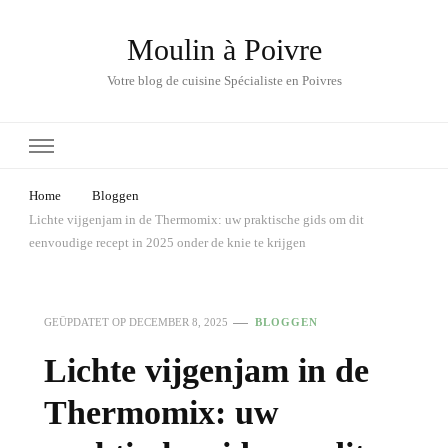
Moulin à Poivre
Votre blog de cuisine Spécialiste en Poivres
Home
Bloggen
Lichte vijgenjam in de Thermomix: uw praktische gids om dit
eenvoudige recept in 2025 onder de knie te krijgen
GEÜPDATET OP
DECEMBER 8, 2025
BLOGGEN
Lichte vijgenjam in de
Thermomix: uw