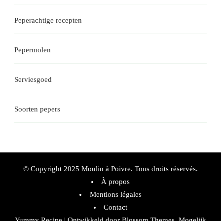
Peperachtige recepten
Pepermolen
Serviesgoed
Soorten pepers
© Copyright 2025 Moulin à Poivre. Tous droits réservés.
À propos
Mentions légales
Contact
Yummy Recipe | Ontwikkeld door
Blossom Themes
. Mogelijk