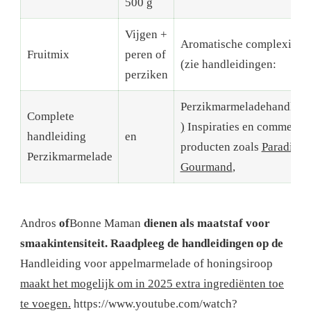
500 g
Vijgen +
Aromatische complexiteit
Fruitmix
peren of
(zie handleidingen:
perziken
Perzikmarmeladehandleid
Complete
)
Inspiraties en commercië
handleiding
en
producten zoals
Paradis
Perzikmarmelade
Gourmand
,
Andros
of
Bonne Maman
dienen als maatstaf voor
smaakintensiteit. Raadpleeg de handleidingen op de
Handleiding voor appelmarmelade
of honingsiroop
maakt het mogelijk om in 2025 extra ingrediënten toe
te voegen.
https://www.youtube.com/watch?