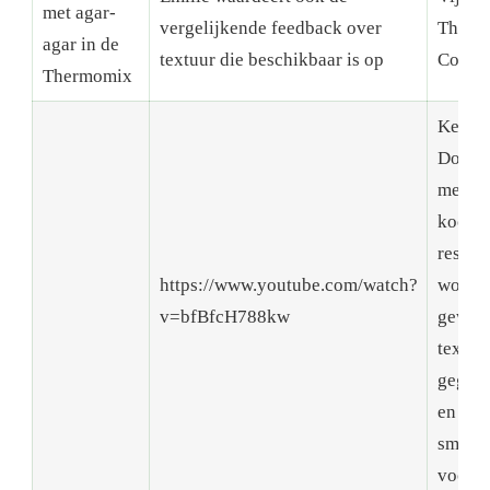
met agar-
vergelijkende feedback over
Therm
agar in de
textuur die beschikbaar is op
Cooko
Thermomix
Kernzi
Door 
meng-
kookti
respec
https://www.youtube.com/watch?
wordt 
v=bfBfcH788kw
gewen
textuu
gegara
en
smaakv
voork