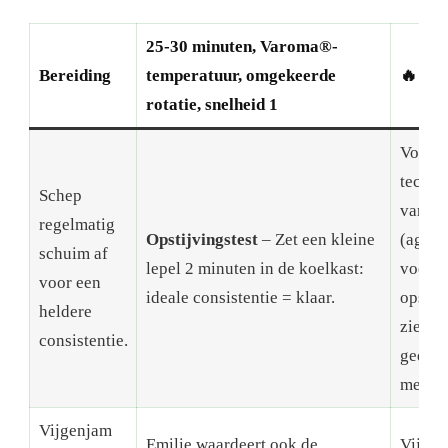
25-30 minuten, Varoma®-
Bereiding
temperatuur, omgekeerde
🔥
rotatie, snelheid 1
Voor
techni
Schep
variati
regelmatig
Opstijvingstest
– Zet een kleine
(agar-
schuim af
lepel 2 minuten in de koelkast:
voor s
voor een
ideale consistentie = klaar.
opstijv
heldere
zie de
consistentie.
gedeta
metho
Vijgenjam
Emilie waardeert ook de
Vijge