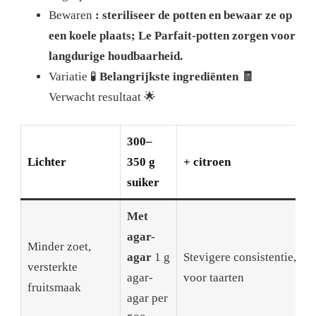
Bewaren
: steriliseer de potten en bewaar ze op
een koele plaats; Le Parfait-potten zorgen voor
langdurige houdbaarheid.
Variatie 🧪
Belangrijkste ingrediënten 🧾
Verwacht resultaat 🌟
300–
Lichter
350 g
+ citroen
suiker
Met
agar-
Minder zoet,
agar
1 g
Stevigere consistentie, ide
versterkte
agar-
voor taarten
fruitsmaak
agar per