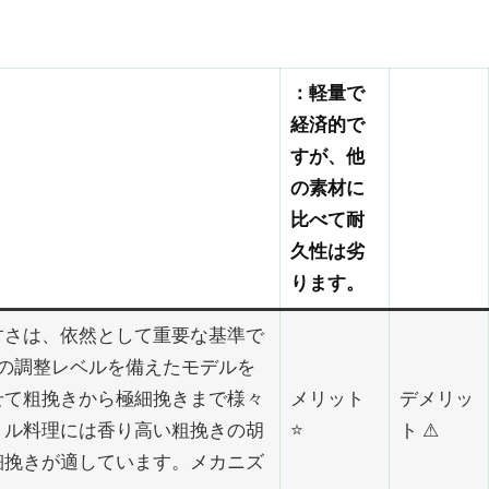
：軽量で
経済的で
すが、他
の素材に
比べて耐
久性は劣
ります。
すさは、依然として重要な基準で
reは、複数の調整レベルを備えたモデルを
せて粗挽きから極細挽きまで様々
メリット
デメリッ
リル料理には香り高い粗挽きの胡
⭐
ト ⚠
細挽きが適しています。メカニズ