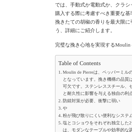
理
では、手動式か電動式か、クラシ
を
購入する際に考慮すべき重要な基準
美
味
挽きたての胡椒の香りを最大限に
し
く
う、詳細にご紹介します。
す
る
完璧な挽き心地を実現するMoulin de
最
高
の
Table of Contents
ペ
ッ
Moulin de Pierreは、
パ
となっています。挽き機構の品質
ー
ミ
可欠です。ステンレススチール、
ル)
と耐久性に影響を与える独自の利
防錆対策が必要、衝撃に弱い
や
粉が飛び散りにくい便利なシステ
塩とコショウをそれぞれ独立した
は、モダンなテーブルや効率的な