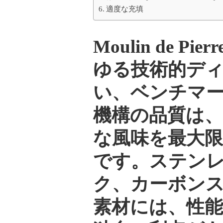
適度な充填
Moulin de 
ゆる技術的デ
い、ベンチマ
機構の品質は
な風味を最大
です。ステン
ク、カーボン
素材には、性