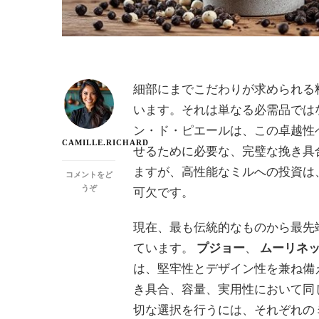
細部にまでこだわりが求められる
います。それは単なる必需品では
ン・ド・ピエールは、この卓越性
CAMILLE.RICHARD
せるために必要な、完璧な挽き具
ますが、高性能なミルへの投資は
コメントをど
(ム
うぞ
可欠です。
ー
ラ
現在、最も伝統的なものから最先
ン・
ド・
ています。
プジョー
、
ムーリネ
ピ
は、堅牢性とデザイン性を兼ね備
エ
ー
き具合、容量、実用性において同
ル：
切な選択を行うには、それぞれの
料