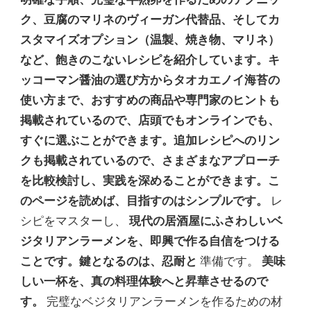
を
マ
ク、豆腐のマリネのヴィーガン代替品、そしてカ
ス
スタマイズオプション（温製、焼き物、マリネ）
タ
ー
など、飽きのこないレシピを紹介しています。キ
す
ッコーマン醤油の選び方からタオカエノイ海苔の
る
た
使い方まで、おすすめの商品や専門家のヒントも
め
掲載されているので、店頭でもオンラインでも、
の
完
すぐに選ぶことができます。追加レシピへのリン
全
クも掲載されているので、さまざまなアプローチ
ガ
イ
を比較検討し、実践を深めることができます。こ
ド)
のページを読めば、目指すのはシンプルです。
レ
シピをマスターし、
現代の居酒屋にふさわしいベ
ジタリアンラーメンを、即興で作る自信をつける
ことです。鍵となるのは、忍耐と
準備です。
美味
しい一杯を、真の料理体験へと昇華させるので
す。
完璧なベジタリアンラーメンを作るための材