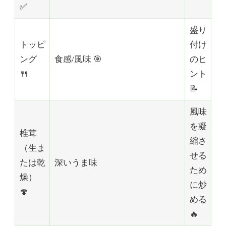
✅
盛り
トッピ
付け
ング
食感/風味 🎯
のヒ
🍴
ント
📝
風味
を凝
椎茸
縮さ
（生ま
せる
たは乾
深いうま味
ため
燥）
に炒
🍄
める
🔥