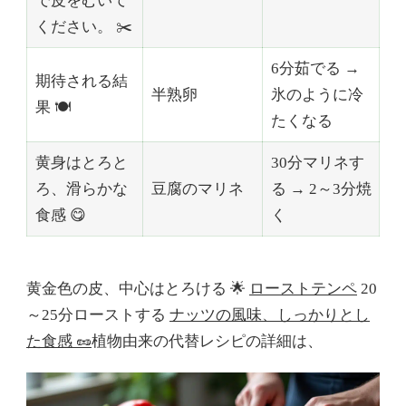
で皮をむいて
ください。 ✂️
6分茹でる →
期待される結
半熟卵
氷のように冷
果 🍽️
たくなる
黄身はとろと
30分マリネす
ろ、滑らかな
豆腐のマリネ
る → 2～3分焼
食感 😋
く
黄金色の皮、中心はとろける 🌟
ローストテンペ
20
～25分ローストする
ナッツの風味、しっかりとし
た食感 🥜
植物由来の代替レシピの詳細は、