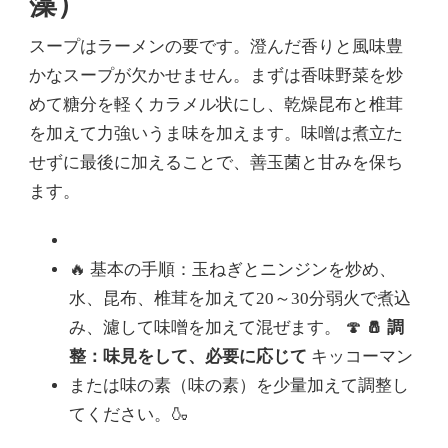
藻）
スープはラーメンの要です。澄んだ香りと風味豊
かなスープが欠かせません。まずは香味野菜を炒
めて糖分を軽くカラメル状にし、乾燥昆布と椎茸
を加えて力強いうま味を加えます。味噌は煮立た
せずに最後に加えることで、善玉菌と甘みを保ち
ます。
🔥 基本の手順：玉ねぎとニンジンを炒め、
水、昆布、椎茸を加えて20～30分弱火で煮込
み、濾して味噌を加えて混ぜます。 🍄
🧂 調
整：味見をして、必要に応じて
キッコーマン
または味の素（味の素）を少量加えて調整し
てください。🍶