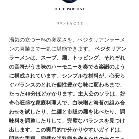
JULIE PARSONT
(ベ
コメントをどうぞ
ジ
タ
湯気の立つ一杯の奥深さを、ベジタリアンラーメ
リ
ア
ンの真髄まで一気に堪能できます。
ベジタリアン
ン
ラーメンは、スープ、麺、トッピング、それぞれ
ラ
ー
の音符がうま味のハーモニーを奏でる楽譜のよう
メ
に構成されています。シンプルな材料が、心安ら
ン：
レ
ぐバランスのとれた個性豊かな味に変わるまで、
シ
たった40分ほどかかります。主人公のソラは、好
ピ
と
奇心旺盛な家庭料理人で、白味噌と海苔の組み合
自
わせを試したり、生麺と市販の麺を比べたり、調
家
製
味料を調整したりして、完璧なバランスを見つけ
の
出します。この実用的で分かりやすいガイドは、
コ
ツ
明確な手順、完璧な半熟卵を作るためのテクニッ