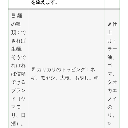
を添えます。
🍜 麺
の種
🌶️ 仕
類：で
上
きれば
げ：
生麺、
ラー
そうで
油、
なけれ
ゴ
🥬 カリカリのトッピング：ネ
ば信頼
マ、
ギ、モヤシ、大根、もやし。🌱
できる
タオ
ブラン
カエ
ド（ヤ
ノイ
マモ
の
リ、日
り。
清）。
✨