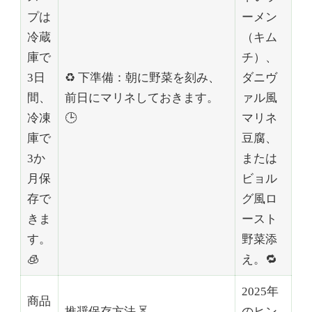
プは
ーメン
冷蔵
（キム
庫で
チ）、
3日
♻️ 下準備：朝に野菜を刻み、
ダニヴ
間、
前日にマリネしておきます。
ァル風
冷凍
🕒
マリネ
庫で
豆腐、
3か
または
月保
ビョル
存で
グ風ロ
きま
ースト
す。
野菜添
🧊
え。🔁
2025年
商品
推奨保存方法 ⏳
のヒン