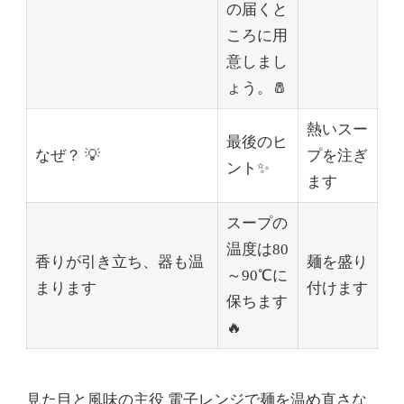
の届くと
ころに用
意しまし
ょう。🧂
熱いスー
最後のヒ
なぜ？ 💡
プを注ぎ
ント✨
ます
スープの
温度は80
香りが引き立ち、器も温
麺を盛り
～90℃に
まります
付けます
保ちます
🔥
見た目と風味の主役
電子レンジで麺を温め直さな