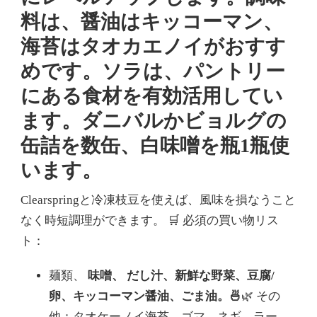
料は、醤油はキッコーマン、
海苔はタオカエノイがおすす
めです。ソラは、パントリー
にある食材を有効活用してい
ます。ダニバルかビョルグの
缶詰を数缶、白味噌を瓶1瓶使
います。
Clearspringと冷凍枝豆を使えば、風味を損なうこと
なく時短調理ができます。
🛒 必須の買い物リス
ト：
麺類、
味噌、
だし汁、新鮮な野菜、豆腐/
卵、キッコーマン醤油、ごま油。🍜
🌿 その
他：タオケーノイ海苔、ゴマ、ネギ、ラー