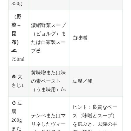
350g
（野
菜＋
濃縮野菜スープ
昆
（ビョルグ）ま
白味噌
布）
たは自家製スー
🌊
プ🥣
750ml
黄味噌または味
🧂
大
の素ペースト
豆腐／卵
さじ1
（うま味用）🍶
🥚
豆
ヒント：良質なベー
腐
テンペまたはマ
ス（味噌とスープ）
200g
リネしたヴィー
を選ぶと、以降の手
また