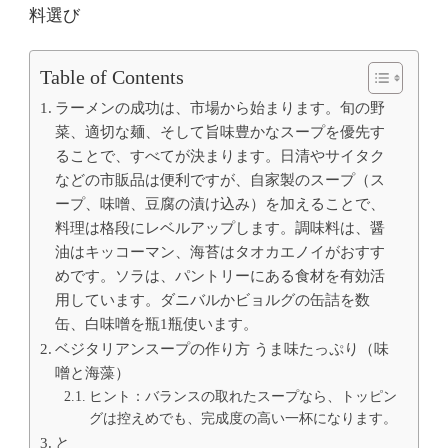
料選び
Table of Contents
ラーメンの成功は、市場から始まります。旬の野
菜、適切な麺、そして旨味豊かなスープを優先す
ることで、すべてが決まります。日清やサイタク
などの市販品は便利ですが、自家製のスープ（ス
ープ、味噌、豆腐の漬け込み）を加えることで、
料理は格段にレベルアップします。調味料は、醤
油はキッコーマン、海苔はタオカエノイがおすす
めです。ソラは、パントリーにある食材を有効活
用しています。ダニバルかビョルグの缶詰を数
缶、白味噌を瓶1瓶使います。
ベジタリアンスープの作り方 うま味たっぷり（味
噌と海藻）
ヒント：バランスの取れたスープなら、トッピン
グは控えめでも、完成度の高い一杯になります。
と