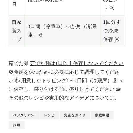
🧾
ト 🔍
自家
1回分ず
3日間（冷蔵庫）/ 3か月（冷凍
製ス
つ冷凍
庫） ❄️
ープ
保存 🥶
茹でた麺
茹でた麺は1日以上保存しないでください
🚫
食感を保つために必要に応じて調理してくださ
い 👍
用意したトッピング
1～2日間（冷蔵庫）
別々
に保存し、盛り付ける前に盛り付けてください 🧩
その他のレシピや実用的なアイデアについては、
ベジタリアン
レシピ
完全なガイド
家庭料理
拉麺