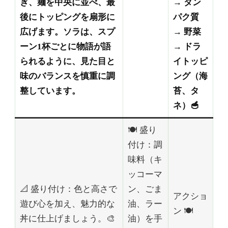
ぎ、麺を中央に並べ、最
→ タン
後にトッピングを扇形に
パク質
広げます。ソラは、スプ
→ 野菜
ーン1杯ごとに物語が語
→ ドラ
られるように、見た目と
イトッピ
味のバランスを慎重に調
ング（海
整しています。
苔、タ
ネ）🥣
🍽️ 盛り
付け：調
味料（キ
ッコーマ
📐 盛り付け：色と高さで
ン、ごま
アクショ
遊び心を加え、魅力的な
油、ラー
ン 🍽️
丼に仕上げましょう。🎨
油）を手