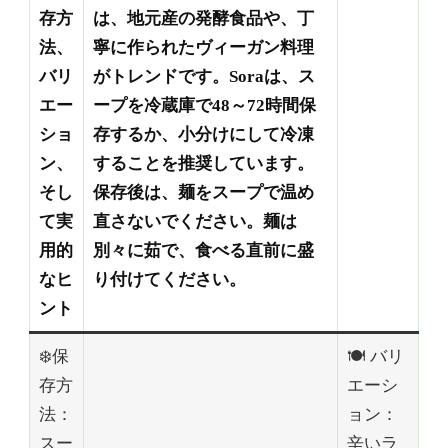
存方
は、地元産の発酵食品や、丁
法、
寧に作られたヴィーガン料理
バリ
がトレンドです。Soraは、ス
エー
ープを冷蔵庫で48～72時間保
ショ
存するか、小分けにして冷凍
ン、
することを推奨しています。
そし
保存後は、麺をスープで温め
て実
直さないでください。麺は
用的
別々に茹で、食べる直前に盛
なヒ
り付けてください。
ント
❄️保
🍽️ バリ
存方
エーシ
法：
ョン：
スー
辛いラ