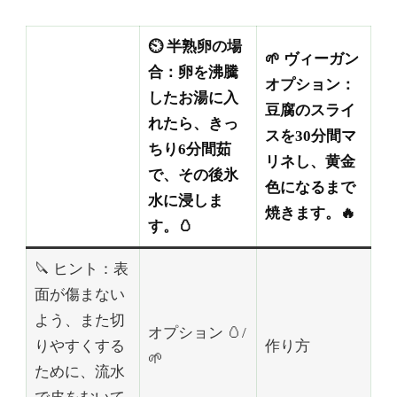
⏲️ 半熟卵の場
🌱 ヴィーガン
合：卵を沸騰
オプション：
したお湯に入
豆腐のスライ
れたら、きっ
スを30分間マ
ちり6分間茹
リネし、黄金
で、その後氷
色になるまで
水に浸しま
焼きます。🔥
す。🥚
🔪 ヒント：表
面が傷まない
よう、また切
オプション 🥚/
りやすくする
作り方
🌱
ために、流水