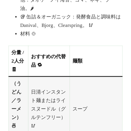
油。🌶️
🥡 缶詰＆オーガニック：発酵食品と調味料は
Danival、Bjorg、Clearspring。 🥢
材料 🍲
分量 /
おすすめの代替
2人分
麺類
品 🔁
🧾
（う
どん
日清インスタン
／ラ
ト麺またはライ
ーメ
スヌードル（グ
スープ
ン）
ルテンフリー）
🍜
🥢