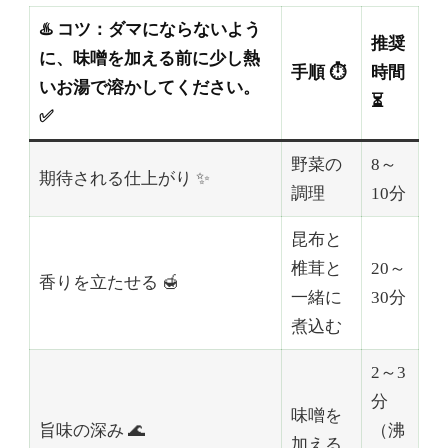
♨️ コツ：ダマにならないよう
推奨
に、味噌を加える前に少し熱
手順 ⏱️
時間
いお湯で溶かしてください。
⏳
✅
野菜の
8～
期待される仕上がり ✨
調理
10分
昆布と
椎茸と
20～
香りを立たせる 🍯
一緒に
30分
煮込む
2～3
分
味噌を
旨味の深み 🌊
（沸
加える