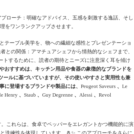
なアプローチ：明確なアドバイス、五感を刺激する逸話、そし
理をワンランクアップさせます。
クとテーブル美学を、物への繊細な感性とプレゼンテーショ
 読者との関係：アマチュアシェフから情熱的なシェフまで、
ートするために、読者の期待とニーズに注意深く耳を傾け
やおすすめは、キッチン用品や食器の象徴的なブランドを
ツールに基づいていますが、その使いやすさと実用性も兼
記事に登場するブランドや製品には、
Peugeot Saveurs
、
Le
le Henry
、
Staub
、
Guy Degrenne
、
Alessi
、
Revol
す。これらは、食卓でペッパーをエレガントかつ機能的に演
と洗練性を体現しています。🧂✨ このアプローチをさらに