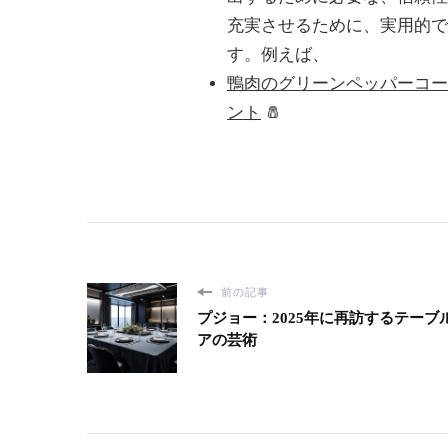
ン
充実させるために、実用的で
ト)
す。例えば、
鴨肉のグリーンペッパーコー
ント
🧂
前の記事
プジョー：2025年に再訪するテーブ
アの芸術