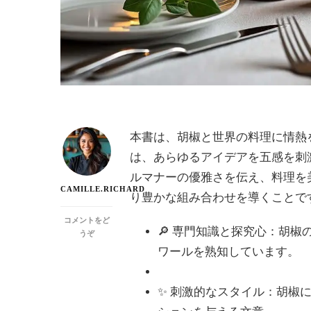
本書は、胡椒と世界の料理に情熱
は、あらゆるアイデアを五感を刺
ルマナーの優雅さを伝え、料理を
CAMILLE.RICHARD
り豊かな組み合わせを導くことです
コメントをど
🔎 専門知識と探究心：胡
(テ
うぞ
ー
ワールを熟知しています。
ブ
ル
に
✨ 刺激的なスタイル：胡椒
コ