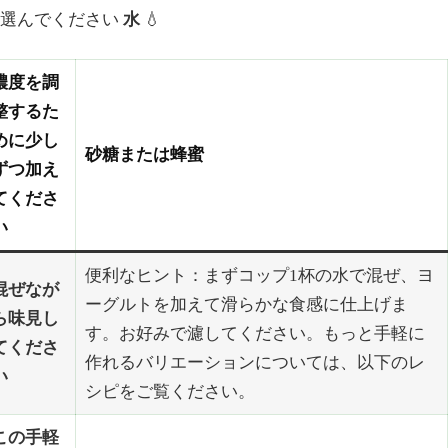
を選んでください
水
💧
濃度を調
整するた
めに少し
砂糖または蜂蜜
ずつ加え
てくださ
い
便利なヒント：まずコップ1杯の水で混ぜ、ヨ
混ぜなが
ーグルトを加えて滑らかな食感に仕上げま
ら味見し
す。お好みで濾してください。もっと手軽に
てくださ
作れるバリエーションについては、以下のレ
い
シピをご覧ください。
この手軽