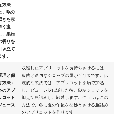
な方法
は、喉の
渇きを素
早く癒
し、果物
の香りを
引き立て
ます。
収穫したアプリコットを長持ちさせるには、
調理と保
殺菌と適切なシロップの量が不可欠です。伝
存方法：
統的な製法では、アプリコットを鍋で加熱
冬のアプ
し、ピューレ状に濾した後、砂糖シロップを
リコット
加えて瓶詰めし、殺菌します。クララはこの
ジュース
方法で、冬に夏の午後を彷彿とさせる瓶詰め
のアプリコットを作ります。