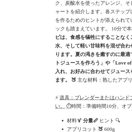
ト
ク、炭酸水を使ったアレンジ、そ
ジ
ャートを紹介します。各ステップ
ュ
ー
を作るためのヒントが添えられて
ス：
ックも踏まえています。
10分で
2025
年
ピは、食感を犠牲にすることなく
に
水、そして軽い甘味料を混ぜ合わ
完
璧
ります。夏の渇きを癒すのに最適
な
自
トジュースを作ろう」や「Love o
家
入れ、お好みに合わせてジュース
製
ド
ます。
🍑
主な材料：熟したアプリ
リ
ン
ク
⚡
道具：ブレンダーまたはハンド
を
い。
⏱️
時間：準備時間10分、オプ
作
る
た
材料🍹
分量📏
ヒント 🔍
め
アプリコット
🍑
600g
の