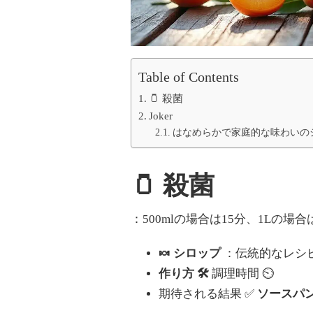
Table of Contents
🫙 殺菌
Joker
はなめらかで家庭的な味わいの
🫙 殺菌
：500mlの場合は15分、1Lの
🍬 シロップ
：伝統的なレシピ
作り方 🛠️
調理時間 ⏲️
期待される結果 ✅
ソースパ