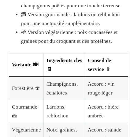
champignons poêlés pour une touche terreuse.
🥓 Version gourmande : lardons ou reblochon
pour une onctuosité supplémentaire.
🌱 Version végétarienne : noix concassées et
graines pour du croquant et des protéines.
Ingrédients clés
Conseil de
Variante 🍽️
🧾
service 🍷
Champignons,
Accord : vin
Forestière 🍄
échalotes
rouge léger
Gourmande
Lardons,
Accord : bière
🧀
reblochon
ambrée
Végétarienne
Noix, graines,
Accord : salade