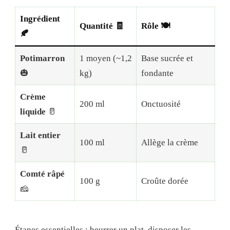
Ingrédient
Quantité 🧾
Rôle 🍽️
🍂
Potimarron
1 moyen (~1,2
Base sucrée et
🎃
kg)
fondante
Crème
200 ml
Onctuosité
liquide
🥛
Lait entier
100 ml
Allège la crème
🥛
Comté râpé
100 g
Croûte dorée
🧀
Étapes essentielles : beurrer un plat, disposer les