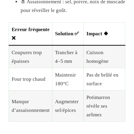
🧂 Assaisonnement : sel, poivre, noix de muscade
pour réveiller le goût.
Erreur fréquente
Solution ✅
Impact 🍀
❌
Coupures trop
Trancher à
Cuisson
épaisses
4–5 mm
homogène
Maintenir
Pas de brûlé en
Four trop chaud
180°C
surface
Potimarron
Manque
Augmenter
révèle ses
d’assaisonnement
sel/épices
arômes