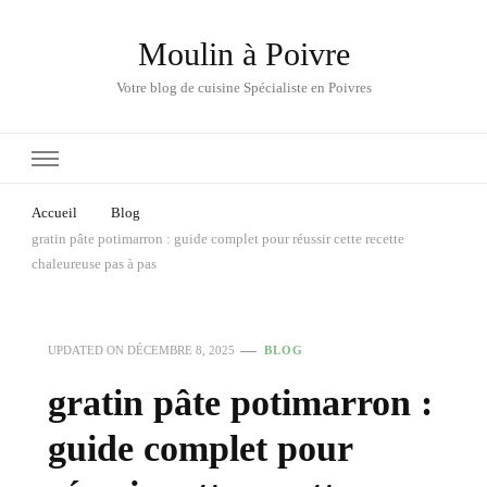
Moulin à Poivre
Votre blog de cuisine Spécialiste en Poivres
Accueil
Blog
gratin pâte potimarron : guide complet pour réussir cette recette
chaleureuse pas à pas
UPDATED ON
DÉCEMBRE 8, 2025
BLOG
gratin pâte potimarron :
guide complet pour