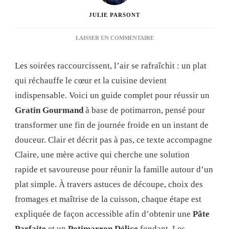
JULIE PARSONT
SUR
LAISSER UN COMMENTAIRE
GRATIN
PÂTE
Les soirées raccourcissent, l’air se rafraîchit : un plat
POTIMARRON
:
qui réchauffe le cœur et la cuisine devient
GUIDE
indispensable. Voici un guide complet pour réussir un
COMPLET
POUR
Gratin Gourmand
à base de potimarron, pensé pour
RÉUSSIR
transformer une fin de journée froide en un instant de
CETTE
RECETTE
douceur. Clair et décrit pas à pas, ce texte accompagne
CHALEUREUSE
Claire, une mère active qui cherche une solution
PAS
À
rapide et savoureuse pour réunir la famille autour d’un
PAS
plat simple. À travers astuces de découpe, choix des
fromages et maîtrise de la cuisson, chaque étape est
expliquée de façon accessible afin d’obtenir une
Pâte
Parfaite
et un
Potimarron Délice
fondant. Les