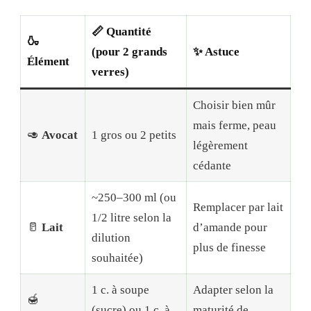
📏 Quantité
🍶
(pour 2 grands
✨ Astuce
Élément
verres)
Choisir bien mûr
mais ferme, peau
🥑
Avocat
1 gros ou 2 petits
légèrement
cédante
~250–300 ml (ou
Remplacer par lait
1/2 litre selon la
🥛
Lait
d’amande pour
dilution
plus de finesse
souhaitée)
1 c. à soupe
Adapter selon la
🍯
(sucre) ou 1 c. à
maturité de