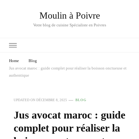
Moulin à Poivre
Votre blog de cuisine Spécialiste en Poivres
Home
Blog
Jus avocat maroc : guide complet pour réaliser la boisson onctueuse et
authentique
UPDATED ON
DÉCEMBRE 8, 2025
BLOG
Jus avocat maroc : guide
complet pour réaliser la