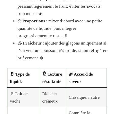
pressant légèrement le fruit; éviter les avocats
trop mous. 🥑
⚖️
Proportions
: mixer d’abord avec une petite
quantité de liquide, puis intégrer
progressivement le reste. 🥛
🧊
Fraîcheur
: ajouter des glaçons uniquement si
l’on veut une boisson très froide; sinon réfrigérer
brièvement. ❄️
🥛 Type de
👌 Texture
🌿 Accord de
liquide
résultante
saveur
🥛 Lait de
Riche et
Classique, neutre
vache
crémeux
Complète la