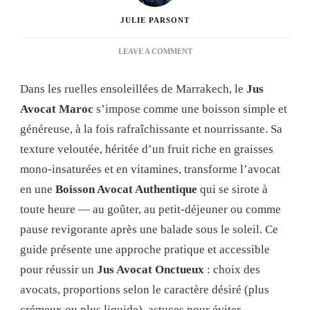
JULIE PARSONT
ON
LEAVE A COMMENT
JUS
AVOCAT
Dans les ruelles ensoleillées de Marrakech, le
Jus
MAROC
:
Avocat Maroc
s’impose comme une boisson simple et
GUIDE
généreuse, à la fois rafraîchissante et nourrissante. Sa
COMPLET
POUR
texture veloutée, héritée d’un fruit riche en graisses
RÉALISER
mono-insaturées et en vitamines, transforme l’avocat
LA
BOISSON
en une
Boisson Avocat Authentique
qui se sirote à
ONCTUEUSE
toute heure — au goûter, au petit-déjeuner ou comme
ET
AUTHENTIQUE
pause revigorante après une balade sous le soleil. Ce
guide présente une approche pratique et accessible
pour réussir un
Jus Avocat Onctueux
: choix des
avocats, proportions selon le caractère désiré (plus
crémeux ou plus liquide), astuces pour éviter