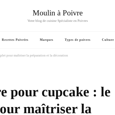
Moulin à Poivre
Votre blog de cuisine Spécialiste en Poivres
Recettes Poivrées
Marques
Types de poivres
Culture
let pour maîtriser la préparation et la décoration
 pour cupcake : le
our maîtriser la