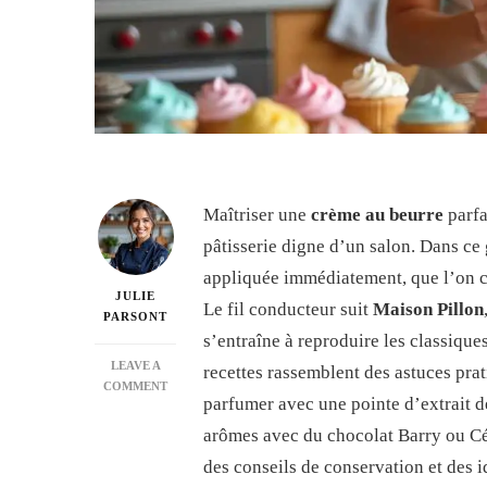
Maîtriser une
crème au beurre
parfa
pâtisserie digne d’un salon. Dans ce
appliquée immédiatement, que l’on ch
JULIE
Le fil conducteur suit
Maison Pillon
PARSONT
s’entraîne à reproduire les classiqu
LEAVE A
recettes rassemblent des astuces prat
ON
COMMENT
parfumer avec une pointe d’extrait de
CRÈME
AU
arômes avec du chocolat Barry ou Cém
BEURRE
des conseils de conservation et des 
POUR