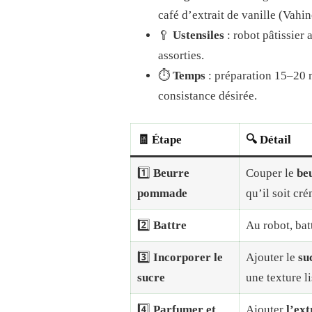
café d’extrait de vanille (Vahin
🥄
Ustensiles
: robot pâtissier 
assorties.
⏱️
Temps
: préparation 15–20 m
consistance désirée.
🧾 Étape
🔍 Détail
1️⃣
Beurre
Couper le
be
pommade
qu’il soit cr
2️⃣
Battre
Au robot, bat
3️⃣
Incorporer le
Ajouter le
su
sucre
une texture li
4️⃣
Parfumer et
Ajouter
l’ext