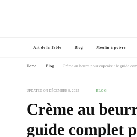
Art de la Table
Blog
Moulin à poivre
Home
Blog
Crème au beurre pour cupcake : le guide comp
UPDATED ON
DÉCEMBRE 8, 2025
BLOG
Crème au beurre
guide complet p