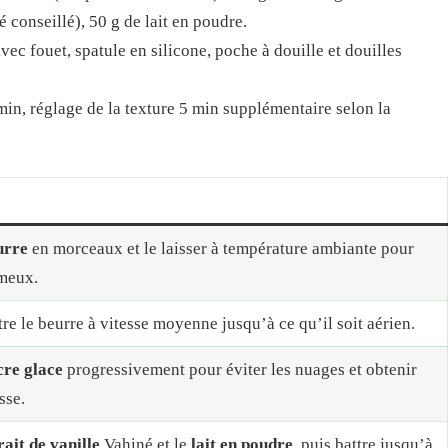
é conseillé), 50 g de lait en poudre.
avec fouet, spatule en silicone, poche à douille et douilles
in, réglage de la texture 5 min supplémentaire selon la
urre
en morceaux et le laisser à température ambiante pour
émeux.
tre le beurre à vitesse moyenne jusqu’à ce qu’il soit aérien.
cre glace
progressivement pour éviter les nuages et obtenir
sse.
rait de vanille
Vahiné et le
lait en poudre
, puis battre jusqu’à