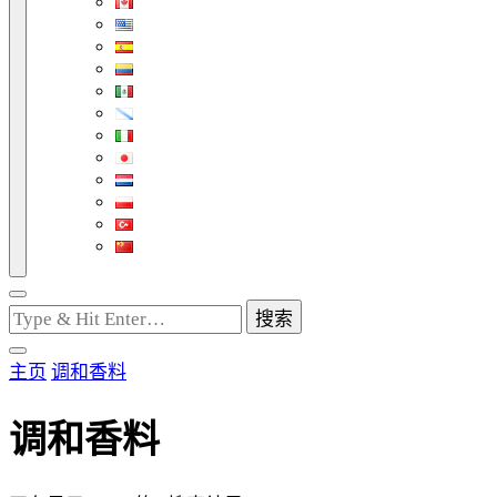
找
什
么
主页
调和香料
东
西
调和香料
吗?