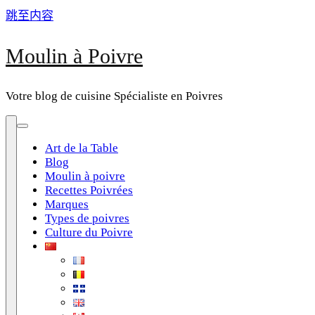
跳至内容
Moulin à Poivre
Votre blog de cuisine Spécialiste en Poivres
Art de la Table
Blog
Moulin à poivre
Recettes Poivrées
Marques
Types de poivres
Culture du Poivre