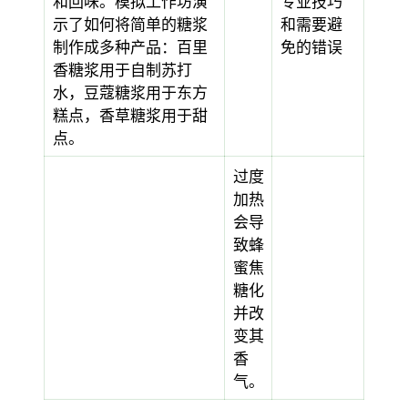
和回味。模拟工作坊演
专业技巧
示了如何将简单的糖浆
和需要避
制作成多种产品：百里
免的错误
香糖浆用于自制苏打
水，豆蔻糖浆用于东方
糕点，香草糖浆用于甜
点。
过度
加热
会导
致蜂
蜜焦
糖化
并改
变其
香
气。