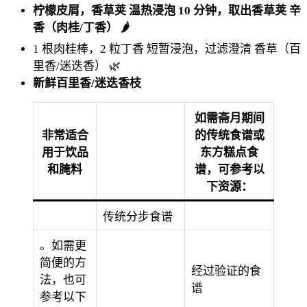
柠檬皮屑，香草荚
温热浸泡 10 分钟，取出香草荚
辛
香（肉桂/丁香） 🌶️
1 根肉桂棒，2 粒丁香
短暂浸泡，过滤澄清
香草（百
里香/迷迭香） 🌿
新鲜百里香/迷迭香枝
如需斋月期间
非常适合
的传统食谱或
用于饮品
东方糕点食
和腌料
谱，可参考以
下资源：
传统分步食谱
。如需更
简便的方
经过验证的食
法，也可
谱
参考以下