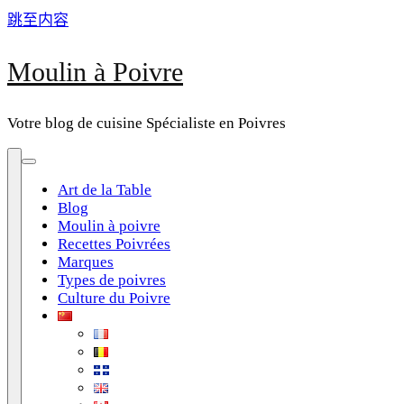
跳至内容
Moulin à Poivre
Votre blog de cuisine Spécialiste en Poivres
Art de la Table
Blog
Moulin à poivre
Recettes Poivrées
Marques
Types de poivres
Culture du Poivre