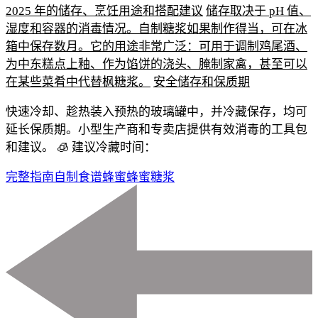
2025 年的储存、烹饪用途和搭配建议
储存取决于 pH 值、
湿度和容器的消毒情况。自制糖浆如果制作得当，可在冰
箱中保存数月。它的用途非常广泛：可用于调制鸡尾酒、
为中东糕点上釉、作为馅饼的浇头、腌制家禽，甚至可以
在某些菜肴中代替枫糖浆。
安全储存和保质期
快速冷却、趁热装入预热的玻璃罐中，并冷藏保存，均可
延长保质期。小型生产商和专卖店提供有效消毒的工具包
和建议。
🧊 建议冷藏时间：
完整指南
自制食谱
蜂蜜
蜂蜜糖浆