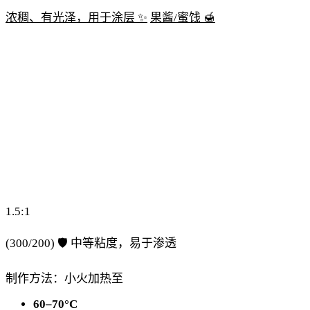
浓稠、有光泽，用于涂层 ✨
果酱/蜜饯 🍯
1.5:1
(300/200) 🛡️
中等粘度，易于渗透
制作方法：小火加热至
60–70°C