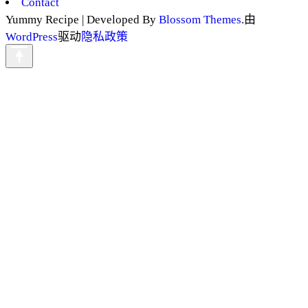
Contact
Yummy Recipe | Developed By
Blossom Themes
.由
WordPress
驱动
隐私政策