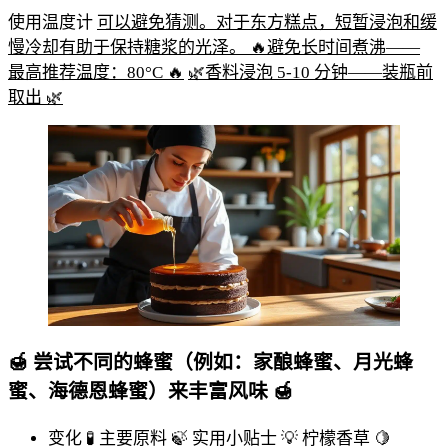
使用温度计
可以避免猜测。对于东方糕点，短暂浸泡和缓
慢冷却有助于保持糖浆的光泽。 🔥避免长时间煮沸——
最高推荐温度：80°C 🔥
🌿香料浸泡 5-10 分钟——装瓶前
取出 🌿
🍯 尝试不同的蜂蜜（例如：家酿蜂蜜、月光蜂
蜜、海德恩蜂蜜）来丰富风味 🍯
变化 🧪
主要原料 🍃
实用小贴士 💡
柠檬香草 🍋