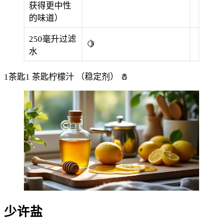
获得更中性
的味道）
250毫升过滤
🍋
水
1茶匙1 茶匙柠檬汁
（稳定剂）
🧂
少许盐