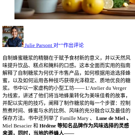
蜂
蜜
糖
Julie Parsont
对“
”作出评论
浆：
自制蜂蜜糖浆的精髓在于赋予食材新的意义，并以天然风
2025
味提升饮品、糕点和腌料的口感。这本全面而实用的指南
年
解释了自制糖浆为何优于市售产品，如何根据用途选择蜂
家
蜜，以及如何运用各种技巧获得光泽稳定、质地优良的糖
庭
浆。书中以一家虚构的小型工坊——
L’Atelier du Verger
自
为线索，讲述了他们将当地蜂巢转化为美味佳肴的故事，
制
并配以实用的技巧，阐释了制作糖浆的每一个步骤：控制
蜂
熬煮时间、蜂蜜与水的比例、风味的充分融合以及最佳的
蜜
保存方法。书中还列举了
Famille Mary
、
Lune de Miel
、
糖
Miel Besacier
和
Hédène
等知名品牌作为风味选择的灵感
浆
来源，同时，当地的养蜂人——
完