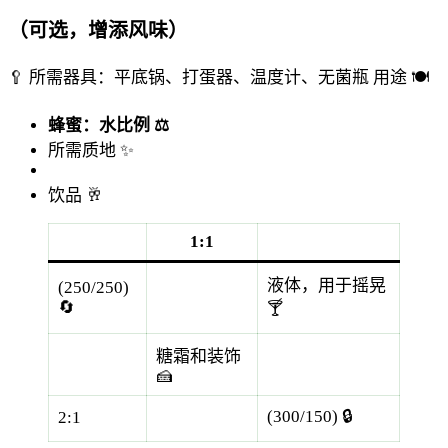
（可选，增添风味）
🥄 所需器具：平底锅、打蛋器、温度计、无菌瓶
用途 🍽️
蜂蜜：水比例 ⚖️
所需质地 ✨
饮品 🥂
1:1
液体，用于摇晃
(250/250)
🔄
🍸
糖霜和装饰
🍰
(300/150) 🔒
2:1