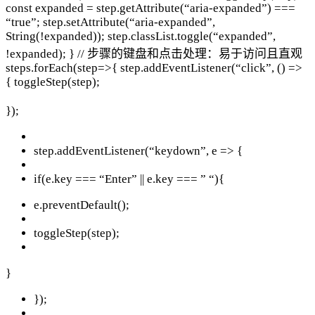
const expanded = step.getAttribute(“aria-expanded”) ===
“true”; step.setAttribute(“aria-expanded”,
String(!expanded)); step.classList.toggle(“expanded”,
!expanded); } // 步骤的键盘和点击处理：易于访问且直观
steps.forEach(step=>{ step.addEventListener(“click”, () =>
{ toggleStep(step);
});
step.addEventListener(“keydown”, e => {
if(e.key === “Enter” || e.key === ” “){
e.preventDefault();
toggleStep(step);
}
});