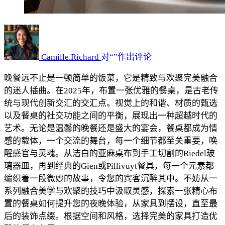
如
何
布
Camille.Richard
对“
”作出评论
置
晚餐远不止是一顿简单的饭菜，它是精致与欢聚完美融合
一
的迷人插曲。在2025年，布置一张优雅的餐桌，是古老传
张
统与现代创新交汇的交汇点。视觉上的和谐、材质的甄选
优
以及餐桌的社交功能之间的平衡，展现出一种超越时代的
雅
艺术。无论是温馨的晚餐还是盛大的宴会，餐桌都成为情
的
感的载体，一个交流的舞台，每一个细节都至关重要，唤
餐
醒感官与灵魂。从洁白的亚麻桌布到手工切割的Riedel玻
桌？
璃器皿，再到经典的Gien或Pillivuyt餐具，每一个元素都
编织着一段微妙的故事，令您的宾客沉醉其中。不妨从一
系列融合美学与欢聚的技巧中汲取灵感，探索一张精心布
置的餐桌如何提升您的夜晚体验，从家具到摆设，直至最
后的装饰点缀。根据空间和风格，选择完美的家具打造优