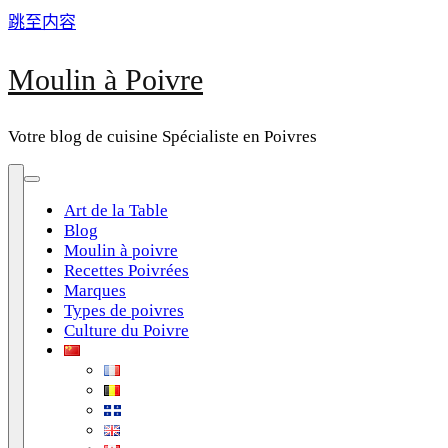
跳至内容
Moulin à Poivre
Votre blog de cuisine Spécialiste en Poivres
Art de la Table
Blog
Moulin à poivre
Recettes Poivrées
Marques
Types de poivres
Culture du Poivre