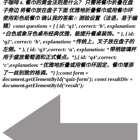
于咖啡 4. 餐巾的黄金法则是什么？ 只需将餐巾折叠在盘
子旁边 将餐巾放在盘子下面 优雅地折叠餐巾或用餐巾环
使用彩色纸餐巾 确认我的答案 // 测验设置（法语，易于编
辑）const questions = [ { id: ‘q1’, correct: ‘b’, explanation:
“白色或象牙色桌布经典优雅，能提升餐桌装饰。” }, { id:
‘q2’, correct: ‘b’, explanation: “传统上，叉子放在盘子的
左侧。” }, { id: ‘q3’,correct: ‘a’, explanation: “带柄玻璃杯
用于盛放葡萄酒和正式餐点。”},{ id: ‘q4’,correct:
‘c’,explanation: “优雅地折叠或用餐巾环固定，餐巾增添
了一丝别致的格调。”} ];const form =
document.getElementById(‘quiz-form’); const resultDiv =
document.getElementById(‘result’);