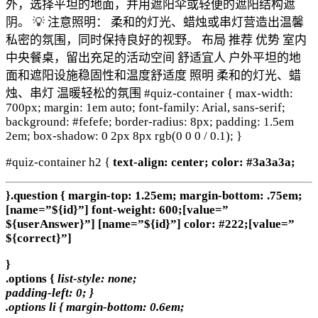
外，选择平坦的地面，并用遮阳伞或轻便的遮阳结构遮
阴。 💡 注意照明： 柔和的灯光、蜡烛或串灯营造出温馨
私密的氛围，同时保持良好的视野。 布局 推荐 优势 室内
中央餐桌，留出充足的活动空间 舒适宜人 户外平坦的地
面和遮阳设施稳固性和温度舒适度 照明 柔和的灯光、蜡
烛、串灯 温暖轻松的氛围 #quiz-container { max-width:
700px; margin: 1em auto; font-family: Arial, sans-serif;
background: #fefefe; border-radius: 8px; padding: 1.5em
2em; box-shadow: 0 2px 8px rgb(0 0 0 / 0.1); }
#quiz-container h2 {
text-align: center; color: #3a3a3a;
}.question { margin-top: 1.25em; margin-bottom: .75em;
[name=”${id}”] font-weight: 600;[value=”
${userAnswer}”] [name=”${id}”] color: #222;[value=”
${correct}”]
}
.options {
list-style: none;
padding-left: 0;
}
.options li { margin-bottom: 0.6em;