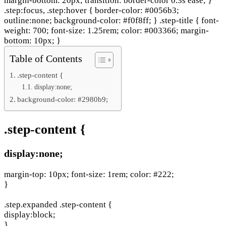
margin-bottom: 20px; transition: border-color 0.3s ease; }
.step:focus, .step:hover { border-color: #0056b3;
outline:none; background-color: #f0f8ff; } .step-title { font-
weight: 700; font-size: 1.25rem; color: #003366; margin-
bottom: 10px; }
Table of Contents
.step-content {
display:none;
background-color: #2980b9;
.step-content {
display:none;
margin-top: 10px;
font-size: 1rem; color: #222;
}
.step.expanded .step-content {
display:block;
}