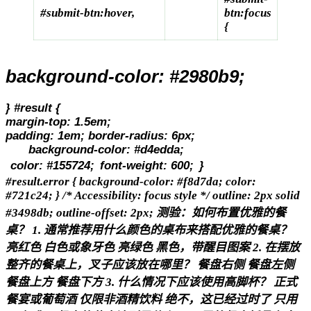
#submit-btn:hover,
btn:focus
{
background-color: #2980b9;
} #result {
margin-top: 1.5em;
padding: 1em; border-radius: 6px;
background-color: #d4edda;
color: #155724;
font-weight: 600;
}
#result.error { background-color: #f8d7da; color:
#721c24; } /* Accessibility: focus style */ outline: 2px solid
#3498db; outline-offset: 2px; 测验：如何布置优雅的餐
桌？ 1. 通常推荐用什么颜色的桌布来搭配优雅的餐桌？
亮红色 白色或象牙色 亮绿色 黑色，带醒目图案 2. 在摆放
整齐的餐桌上，叉子应该放在哪里？ 餐盘右侧 餐盘左侧
餐盘上方 餐盘下方 3. 什么情况下应该使用高脚杯？ 正式
餐宴或葡萄酒 仅限非酒精饮料 绝不，这已经过时了 只用