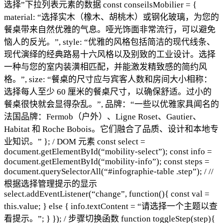
选择”下拉列表元素的数据 const conseilsMobilier = {
material: “选择实木（橡木、胡桃木）或钢化玻璃，为您的
餐桌带来自然优雅的气息。哑光饰面非常流行，可以避免
恼人的反光。”, style: “优雅的风格包括简洁的现代线条、
现代演绎的经典路易十六风格以及别致的工业设计。选择
一种与您的室内装潢相匹配，并能激发精致感的简约风
格。”, size: “餐桌的尺寸应与宾客人数和房间大小相称：
选择每人至少 60 厘米的餐桌尺寸，以确保舒适。过小的
餐桌很快就会显得杂乱。”, 品牌：“一些以优雅家具闻名的
法国品牌：Fermob（户外）、Ligne Roset、Gautier、
Habitat 和 Roche Bobois。它们融合了品质、设计和本地专
业知识。” }; / DOM 元素 const select =
document.getElementById(“mobility-select”); const info =
document.getElementById(“mobility-info”); const steps =
document.querySelectorAll(“#infographie-table .step”); / //
根据选择管理提示的显示
select.addEventListener(“change”, function(){ const val =
this.value; } else { info.textContent = “请选择一个主题以查
看提示。”; } }); / 步骤切换函数 function toggleStep(step){