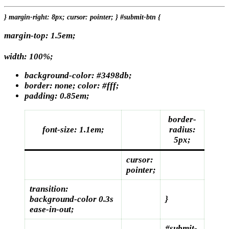
} margin-right: 8px; cursor: pointer; } #submit-btn {
margin-top: 1.5em;
width: 100%;
background-color: #3498db;
border: none;
color: #fff;
padding: 0.85em;
border-
font-size: 1.1em;
radius:
5px;
cursor:
pointer;
transition:
background-color 0.3s
}
ease-in-out;
#submit-