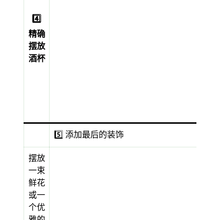
4️⃣
精确
摆放
酒杯
5️⃣ 添加最后的装饰
摆放
一束
鲜花
或一
个优
雅的