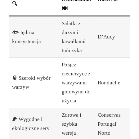
🔍
🍽️
Sałatki z
🐟
Jędrna
dużymi
D’Aucy
konsystencja
kawałkami
tuńczyka
Połącz
ciecierzycę z
🥫
Szeroki wybór
warzywami
Bonduelle
warzyw
gotowymi do
użycia
Zdrowa i
Conservas
🌽
Wygodne i
szybka
Portugal
ekologiczne sery
wersja
Norte