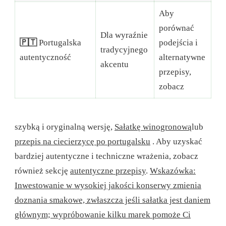
Aby
porównać
Dla wyraźnie
🇵🇹
Portugalska
podejścia i
tradycyjnego
autentyczność
alternatywne
akcentu
przepisy,
zobacz
szybką i oryginalną wersję,
Sałatkę winogronową
lub
przepis na ciecierzycę po portugalsku
. Aby uzyskać
bardziej autentyczne i techniczne wrażenia, zobacz
również sekcję
autentyczne przepisy
.
Wskazówka:
Inwestowanie w wysokiej jakości konserwy zmienia
doznania smakowe, zwłaszcza jeśli sałatka jest daniem
głównym; wypróbowanie kilku marek pomoże Ci