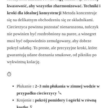
kwasowość, aby wszystko zharmonizować.
Techniki i
kroki dla idealnej konsystencji
Metoda koncentruje
się na delikatnym obchodzeniu się ze składnikami.
Ciecierzyca powinna pozostać nienaruszona, tuńczyk
nie powinien być rozdrobniony na puree, a winegret
musi być odpowiednio zemulgowany, aby dobrze
pokrył sałatkę. To proste, ale precyzyjne kroki, które
gwarantują udane doznania smakowe, od pikniku po
wykwintną kolację.
⏱️
Płukanie
: 2–3 min płukania w zimnej wodzie w
przypadku ciecierzycy
🔪
Krojenie
: pokrój pomidory i ogórki w równą
kostkę
🥄