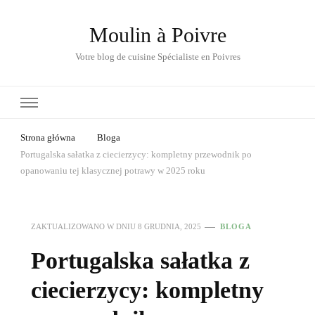
Moulin à Poivre
Votre blog de cuisine Spécialiste en Poivres
Strona główna
Bloga
Portugalska sałatka z ciecierzycy: kompletny przewodnik po
opanowaniu tej klasycznej potrawy w 2025 roku
ZAKTUALIZOWANO W DNIU
8 GRUDNIA, 2025
BLOGA
Portugalska sałatka z
ciecierzycy: kompletny