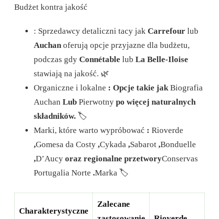
Budżet kontra jakość
: Sprzedawcy detaliczni tacy jak
Carrefour
lub
Auchan
oferują opcje przyjazne dla budżetu,
podczas gdy
Connétable
lub
La Belle-Iloise
stawiają na jakość.
🌿
Organiczne i lokalne
: Opcje takie jak
Biografia
Auchan
Lub
Pierwotny
po więcej naturalnych
składników.
🏷️
Marki, które warto wypróbować
:
Rioverde
,
Gomesa da Costy
,
Cykada
,
Sabarot
,
Bonduelle
,
D’Aucy
oraz regionalne przetwory
Conservas
Portugalia Norte
.
Marka 🏷️
Zalecane
Charakterystyczne
zastosowanie
Rioverde