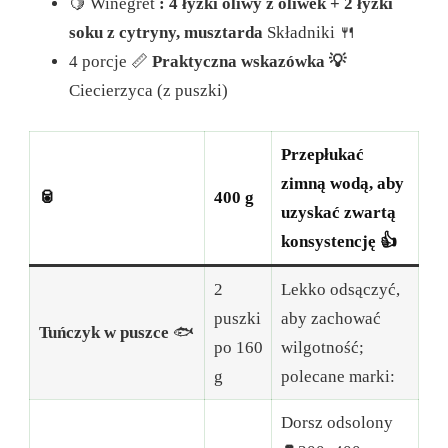
🍋 Winegret
: 4 łyżki oliwy z oliwek + 2 łyżki
soku z cytryny, musztarda
Składniki 🍴
4 porcje 📏
Praktyczna wskazówka 💡
Ciecierzyca (z puszki)
Przepłukać
zimną wodą, aby
🥫
400 g
uzyskać zwartą
konsystencję 👍
2
Lekko odsączyć,
puszki
aby zachować
Tuńczyk w puszce
🐟
po 160
wilgotność;
g
polecane marki:
Dorsz odsolony