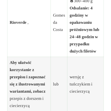
🧂
300–400 g
Odsalanie: 4
Gomes
godziny w
Rioverde
,
da
opakowaniu
Costa
próżniowym lub
24–48 godzin w
przypadku
dużych filetów
Aby ułatwić
korzystanie z
przepisu i zapoznać
wersję z
się z ilustrowanymi
lub
tuńczykiem i
wariantami, zobacz
ciecierzycą
przepis z dorszem i
ciecierzycą