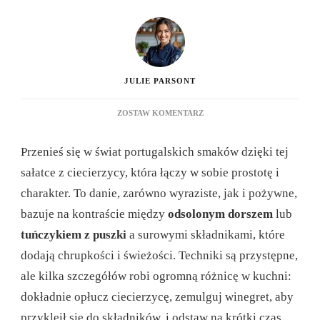
JULIE PARSONT
DO
ZOSTAW KOMENTARZ
PORTUGALSKA
SAŁATKA
Przenieś się w świat portugalskich smaków dzięki tej
Z
CIECIERZYCY:
sałatce z ciecierzycy, która łączy w sobie prostotę i
KOMPLETNY
charakter. To danie, zarówno wyraziste, jak i pożywne,
PRZEWODNIK
PO
bazuje na kontraście między
odsolonym dorszem
lub
OPANOWANIU
tuńczykiem z puszki
a surowymi składnikami, które
TEJ
KLASYCZNEJ
dodają chrupkości i świeżości. Techniki są przystępne,
POTRAWY
ale kilka szczegółów robi ogromną różnicę w kuchni:
W
2025
dokładnie opłucz ciecierzycę, zemulguj winegret, aby
ROKU
przykleił się do składników, i odstaw na krótki czas,