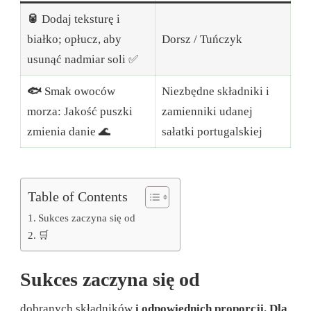
🥫
Dodaj teksturę i
białko; opłucz, aby
Dorsz / Tuńczyk
usunąć nadmiar soli ✅
🐟
Smak owoców
Niezbędne składniki i
morza: Jakość puszki
zamienniki udanej
zmienia danie 🌊
sałatki portugalskiej
Table of Contents
Sukces zaczyna się od
🛒
Sukces zaczyna się od
dobranych składników
i odpowiednich proporcji. Dla