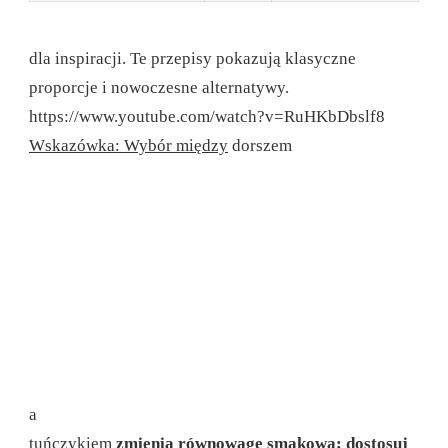
dla inspiracji. Te przepisy pokazują klasyczne
proporcje i nowoczesne alternatywy.
https://www.youtube.com/watch?v=RuHKbDbslf8
Wskazówka: Wybór między
dorszem
a
tuńczykiem
zmienia równowagę smakową; dostosuj