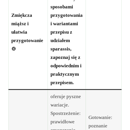
sposobami
Zmiękcza
przygotowania
miąższ i
i wariantami
ułatwia
przepisu z
przygotowanie
udziałem
🍲
sparassis,
zapoznaj się z
odpowiednim i
praktycznym
przepisem.
oferuje pyszne
wariacje.
Spostrzeżenie:
Gotowanie:
prawidłowe
poznanie