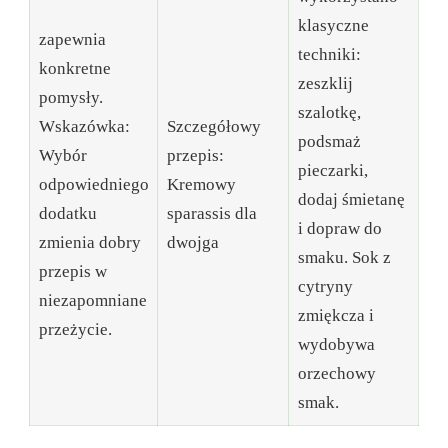
klasyczne
zapewnia
techniki:
konkretne
zeszklij
pomysły.
szalotkę,
Wskazówka:
Szczegółowy
podsmaż
Wybór
przepis:
pieczarki,
odpowiedniego
Kremowy
dodaj śmietanę
dodatku
sparassis dla
i dopraw do
zmienia dobry
dwojga
smaku. Sok z
przepis w
cytryny
niezapomniane
zmiękcza i
przeżycie.
wydobywa
orzechowy
smak.