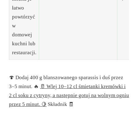
łatwo
powtórzyć
w
domowej
kuchni lub
restauracji.
🍄 Dodaj 400 g blanszowanego sparassis i duś przez
3–5 minut. 🔥
🥛 Wlej 10–12 cl śmietanki kremówki i
2 cl soku z cytryny, a następnie gotuj na wolnym ogniu
przez 5 minut. 🍋
Składnik 🧾