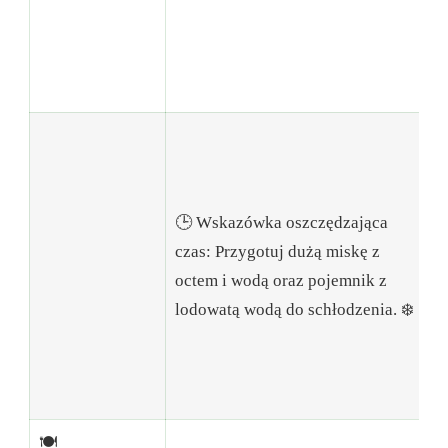
o
z
a
z

D
d
🕒 Wskazówka oszczędzająca
c
czas: Przygotuj dużą miskę z
p
octem i wodą oraz pojemnik z
c
lodowatą wodą do schłodzenia. ❄️
ś
p
s
n
🍽️