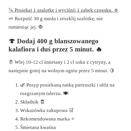
🔪 Posiekaj 1 szalotkę i wyciśnij 1 ząbek czosnku. 🧄
🧈 Rozpuść 30 g masła i zeszklij szalotkę, nie
rumieniąc jej. 🧅
🍄 Dodaj 400 g blanszowanego
kalafiora i duś przez 5 minut. 🔥
🥛 Wlej 10-12 cl śmietany i 2 cl soku z cytryny, a
następnie gotuj na wolnym ogniu przez 5 minut. 🍋
🌿 Posyp posiekaną natką pietruszki i ułóż na
rozgrzanym talerzu. 🍽️
Składnik 🧾
Wskazówka zakupowa 🛒
Rekomendowana marka ⭐
Śmietana kwaśna