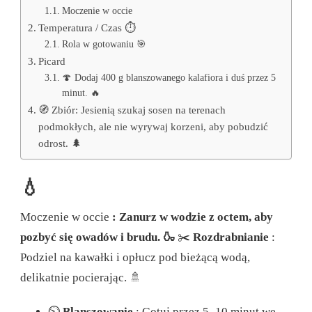
Moczenie w occie
Temperatura / Czas ⏱️
Rola w gotowaniu 🎯
Picard
🍄 Dodaj 400 g blanszowanego kalafiora i duś przez 5
minut. 🔥
🧭 Zbiór: Jesienią szukaj sosen na terenach
podmokłych, ale nie wyrywaj korzeni, aby pobudzić
odrost. 🌲
💧
Moczenie w occie
: Zanurz w wodzie z octem, aby
pozbyć się owadów i brudu. 🍶
✂️
Rozdrabnianie
:
Podziel na kawałki i opłucz pod bieżącą wodą,
delikatnie pocierając. 🚿
⏲️
Blanszowanie
: Gotuj przez 5–10 minut we