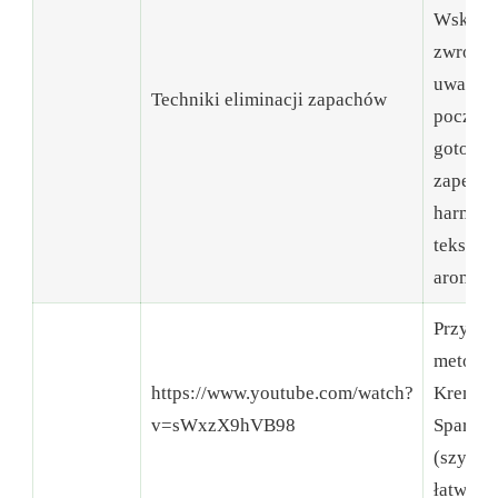
Wskazó
zwrócen
uwagi n
Techniki eliminacji zapachów
począte
gotowan
zapewn
harmoni
teksturę
aromat.
Przykł
metoda:
https://www.youtube.com/watch?
Kremo
v=sWxzX9hVB98
Sparass
(szybka 
łatwa we