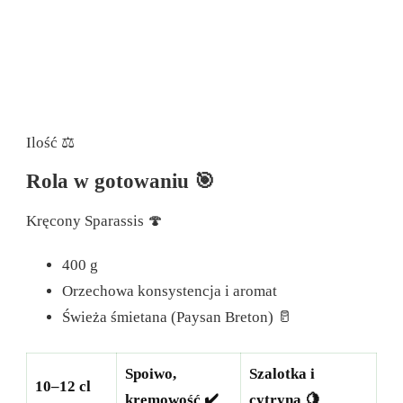
Ilość ⚖️
Rola w gotowaniu 🎯
Kręcony Sparassis 🍄
400 g
Orzechowa konsystencja i aromat
Świeża śmietana (Paysan Breton) 🥛
Spoiwo,
Szalotka i
10–12 cl
kremowość ✔️
cytryna 🍋