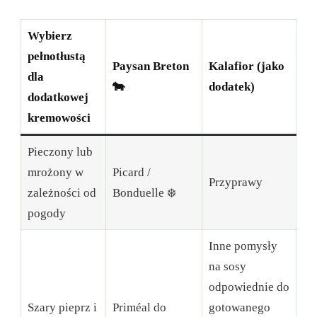
Wybierz
pełnotłustą
Paysan Breton
Kalafior (jako
dla
🐄
dodatek)
dodatkowej
kremowości
Pieczony lub
mrożony w
Picard /
Przyprawy
zależności od
Bonduelle ❄️
pogody
Inne pomysły
na sosy
odpowiednie do
Szary pieprz i
Priméal do
gotowanego