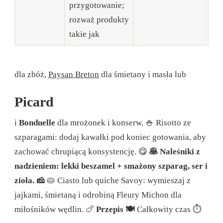
przygotowanie;
rozważ produkty
takie jak
dla zbóż,
Paysan Breton
dla śmietany i masła lub
Picard
i
Bonduelle
dla mrożonek i konserw.
🍚 Risotto ze
szparagami: dodaj kawałki pod koniec gotowania, aby
zachować chrupiącą konsystencję. 😋
🥞 Naleśniki z
nadzieniem: lekki beszamel + smażony szparag, ser i
zioła. 🧀
🥧 Ciasto lub quiche Savoy: wymieszaj z
jajkami, śmietaną i odrobiną Fleury Michon dla
miłośników wędlin. 🍗
Przepis 🍽️
Całkowity czas ⏱️