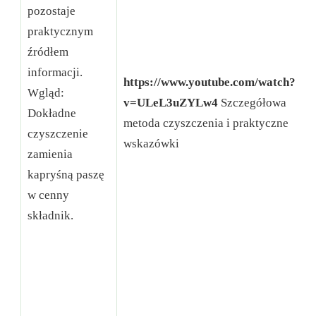
pozostaje
k
praktycznym
o
źródłem
c
informacji.
w
https://www.youtube.com/watch?
Wgląd:
v=ULeL3uZYLw4
Szczegółowa
Dokładne
o
metoda czyszczenia i praktyczne
czyszczenie
k
wskazówki
zamienia
Z
kapryśną paszę
z
w cenny
u
składnik.
p
n
z
o
n