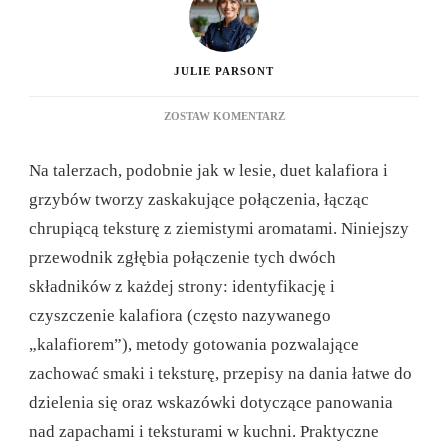
JULIE PARSONT
DO
ZOSTAW KOMENTARZ
KALAFIOR
I
Na talerzach, podobnie jak w lesie, duet kalafiora i
PIECZARKI:
KOMPLETNY
grzybów tworzy zaskakujące połączenia, łącząc
PRZEWODNIK
chrupiącą teksturę z ziemistymi aromatami. Niniejszy
PO
TYM,
przewodnik zgłębia połączenie tych dwóch
JAK
składników z każdej strony: identyfikację i
CIESZYĆ
SIĘ
czyszczenie kalafiora (często nazywanego
TYM
„kalafiorem”), metody gotowania pozwalające
POŁĄCZENIEM
SMAKÓW
zachować smaki i teksturę, przepisy na dania łatwe do
dzielenia się oraz wskazówki dotyczące panowania
nad zapachami i teksturami w kuchni. Praktyczne