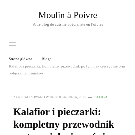
Moulin à Poivre
Votre blog de cuisine Spécialiste en Poivres
Strona główna
Bloga
Kalafior i pieczarki: kompletny przewodnik po tym, jak cieszyć się tym
połączeniem smaków
ZAKTUALIZOWANO W DNIU
8 GRUDNIA, 2025
BLOGA
Kalafior i pieczarki:
kompletny przewodnik