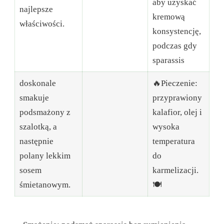
aby uzyskać
najlepsze
kremową
właściwości.
konsystencję,
podczas gdy
sparassis
doskonale
🔥Pieczenie:
smakuje
przyprawiony
podsmażony z
kalafior, olej i
szalotką, a
wysoka
następnie
temperatura
polany lekkim
do
sosem
karmelizacji.
śmietanowym.
🍽️