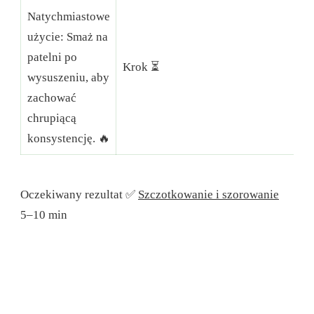
Natychmiastowe
użycie: Smaż na
patelni po
C
Krok ⏳
wysuszeniu, aby
⏲
zachować
chrupiącą
konsystencję. 🔥
Oczekiwany rezultat ✅
Szczotkowanie i szorowanie
5–10 min