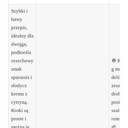
Szybki i
łatwy
przepis,
idealny dla
dwojga,
podkreśla
orzechowy
🧅 Rozp
smak
g masła 
sparassis i
delikatn
słodycz
zeszklij
kremu z
drobno
cytryną.
posieka
Kroki są
szalotkę
proste i
rumienią
można je
🌱