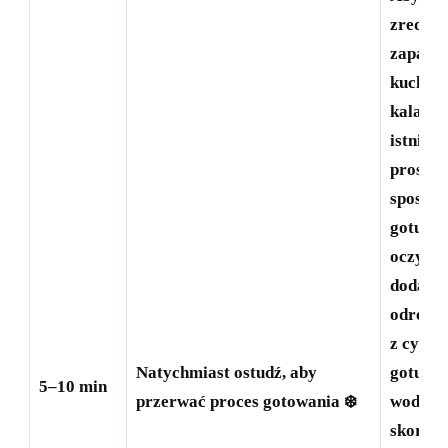
zreduk
zapach
kuchenn
kalafior
istnieją
proste
sposoby
gotuj z
oczyszc
dodaj
odrobin
z cytry
Natychmiast ostudź, aby
gotujące
5–10 min
przerwać proces gotowania ❄️
wody lu
skorzys