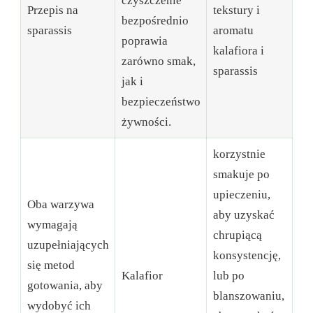
czyszczenie
Przepis na
tekstury i
bezpośrednio
sparassis
aromatu
poprawia
kalafiora i
zarówno smak,
sparassis
jak i
bezpieczeństwo
żywności.
korzystnie
smakuje po
upieczeniu,
Oba warzywa
aby uzyskać
wymagają
chrupiącą
uzupełniających
konsystencję,
się metod
Kalafior
lub po
gotowania, aby
blanszowaniu,
wydobyć ich