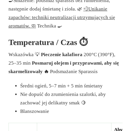
🍳Smażenie: podsmaż sparassis bez rumienienia,
następnie dodaj śmietanę i zioła. 🌿
💨Unikanie
zapachów: techniki neutralizacji utrzymujących się
aromatów. 🧼
Technika 🍳
Temperatura / Czas ⏱️
Wskazówka 💡
Pieczenie kalafiora
200°C (390°F),
25–35 min
Posmaruj olejem i przyprawami, aby się
skarmelizowały 🔥
Podsmażanie Sparassis
Średni ogień, 5–7 min + 5 min śmietany
Nie dopuść do zrumienienia szalotki, aby
zachować jej delikatny smak 🍋
Blanszowanie
Aby