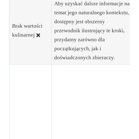
Aby uzyskać dalsze informacje na
temat jego naturalnego kontekstu,
dostępny jest obszerny
Brak wartości
P
przewodnik ilustrujący te kroki,
kulinarnej ✖️
p
przydatny zarówno dla
początkujących, jak i
doświadczonych zbieraczy.
P
c
m
w
d
s
l
k