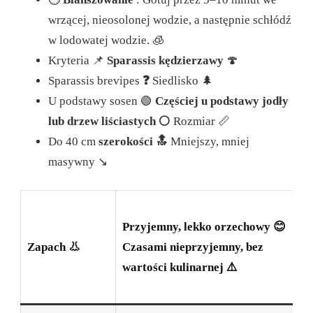
wrzącej, nieosolonej wodzie, a następnie schłódź
w lodowatej wodzie. 🧊
Kryteria 📌
Sparassis kędzierzawy
🍄
Sparassis brevipes
❓
Siedlisko 🌲
U podstawy sosen 🟢
Częściej u podstawy jodły
lub drzew liściastych ⚪
Rozmiar 📏
Do 40 cm
szerokości 🔝
Mniejszy, mniej
masywny ↘️
W
Przyjemny, lekko orzechowy 😊
k
Zapach 👃
Czasami nieprzyjemny, bez
D
wartości kulinarnej ⚠️
o
s