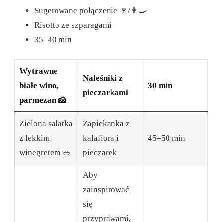
Sugerowane połączenie 🍷/👩‍🍳
Risotto ze szparagami
35–40 min
Wytrawne
Naleśniki z
białe wino,
30 min
pieczarkami
parmezan 🧀
Zielona sałatka
Zapiekanka z
z lekkim
kalafiora i
45–50 min
winegretem 🥗
pieczarek
Aby
zainspirować
się
przyprawami,