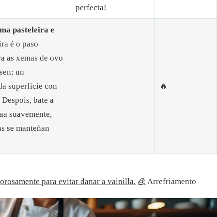
perfecta!
ma pasteleira e
ra é o paso
ra as xemas de ovo
sen; un
da superficie con
🔥
 Despois, bate a
raa suavemente,
as se manteñan
gorosamente para evitar danar a vainilla.
🧊
Arrefriamento