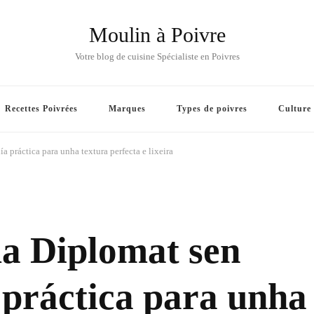
Moulin à Poivre
Votre blog de cuisine Spécialiste en Poivres
Recettes Poivrées
Marques
Types de poivres
Culture
a práctica para unha textura perfecta e lixeira
ma Diplomat sen
a práctica para unha