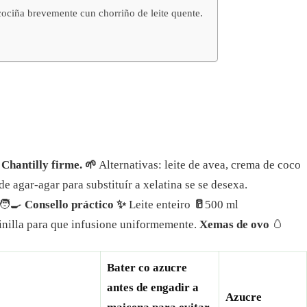
ociña brevemente cun chorriño de leite quente.
Chantilly firme.
🌱
Alternativas: leite de avea, crema de coco
 agar-agar para substituír a xelatina se se desexa.
🧑‍🍳
Consello práctico ✨
Leite enteiro
🥛
500 ml
inilla para que infusione uniformemente.
Xemas de ovo
🥚
Bater co azucre
antes de engadir a
Azucre