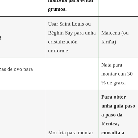
maicena para evitar
grumos.
Usar Saint Louis ou
Béghin Say para unha
Maicena (ou
g
cristalización
fariña)
uniforme.
Nata para
mas de ovo para
montar cun 30
% de graxa
Para obter
unha guía paso
a paso da
técnica,
Moi fría para montar
consulta a