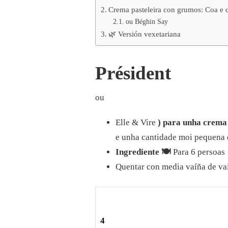
Crema pasteleira con grumos: Coa e c
ou Béghin Say
🌿 Versión vexetariana
Président
ou
Elle & Vire
) para unha crema 
e unha cantidade moi pequena de
Ingrediente 🍽️
Para 6 persoas 
Quentar con media vaíña de va
4