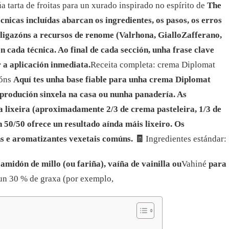
a tarta de froitas para un xurado inspirado no espírito de
The
écnicas incluídas abarcan os ingredientes, os pasos, os erros
n ligazóns a recursos de renome (Valrhona, GialloZafferano,
n cada técnica. Ao final de cada sección, unha frase clave
r a aplicación inmediata.
Receita completa: crema Diplomat
ións
Aquí tes unha base fiable para unha crema Diplomat
produción sinxela na casa ou nunha panadería. As
 lixeira (aproximadamente 2/3 de crema pasteleira, 1/3 de
 50/50 ofrece un resultado aínda máis lixeiro. Os
ns e aromatizantes vexetais comúns.
🧾
Ingredientes estándar:
 amidón de millo (ou fariña), vaíña de vainilla ou
Vahiné
para
un 30 % de graxa (por exemplo,