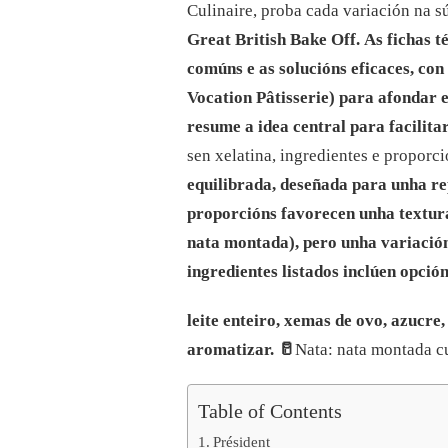
DIPLOMAT
Culinaire, proba cada variación na sú
SEN
Great British Bake Off.
As fichas t
XELATINA:
A
comúns e as solucións eficaces, co
GUÍA
Vocation Pâtisserie) para afondar e
PRÁCTICA
PARA
resume a idea central para facilita
UNHA
sen xelatina, ingredientes e proporc
TEXTURA
PERFECTA
equilibrada, deseñada para unha re
E
LIXEIRA
proporcións favorecen unha textura
nata montada), pero unha variación
ingredientes listados inclúen opció
leite enteiro, xemas de ovo, azucre,
aromatizar.
🥛
Nata: nata montada c
Table of Contents
Président