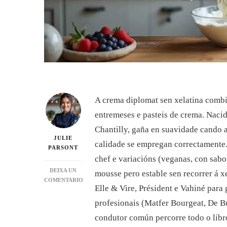
A crema diplomat sen xelatina combina
entremeses e pasteis de crema. Naci
Chantilly, gaña en suavidade cando a
JULIE
calidade se empregan correctamente. 
PARSONT
chef e variacións (veganas, con sabo
DEIXA UN
mousse pero estable sen recorrer á 
COMENTARIO
Elle & Vire, Président e Vahiné para 
EN
RECEITA
profesionais (Matfer Bourgeat, De Bu
DE
condutor común percorre todo o lib
CREMA