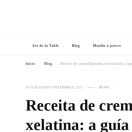
Art de la Table
Blog
Moulin à poivre
Inicio
Blog
Receita de crema Diplomat sen xelatina: a guí
ACTUALIZADO O
DECEMBRO 8, 2025
BLOG
Receita de cre
xelatina: a guí