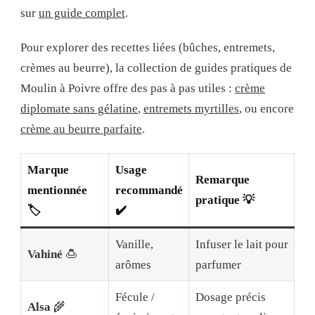
sur
un guide complet
.
Pour explorer des recettes liées (bûches, entremets,
crèmes au beurre), la collection de guides pratiques de
Moulin à Poivre offre des pas à pas utiles :
crème
diplomate sans gélatine
,
entremets myrtilles
, ou encore
crème au beurre parfaite
.
Marque
Usage
Remarque
mentionnée
recommandé
pratique 💡
🏷️
✔️
Vanille,
Infuser le lait pour
Vahiné
🍮
arômes
parfumer
Fécule /
Dosage précis
Alsa
🌾