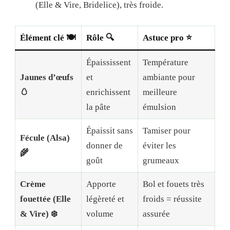
(Elle & Vire, Bridelice), très froide.
Élément clé 🍽️
Rôle 🔍
Astuce pro ⭐
Épaississent
Température
Jaunes d’œufs
et
ambiante pour
🥚
enrichissent
meilleure
la pâte
émulsion
Épaissit sans
Tamiser pour
Fécule (Alsa)
donner de
éviter les
🌾
goût
grumeaux
Crème
Apporte
Bol et fouets très
fouettée (Elle
légèreté et
froids = réussite
& Vire) ❄️
volume
assurée