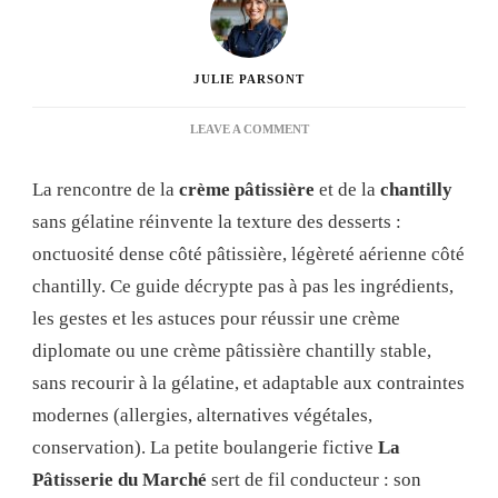
JULIE PARSONT
ON
LEAVE A COMMENT
CRÈME
PÂTISSIÈRE
La rencontre de la
crème pâtissière
et de la
chantilly
ET
CHANTILLY
sans gélatine réinvente la texture des desserts :
SANS
onctuosité dense côté pâtissière, légèreté aérienne côté
GÉLATINE
:
chantilly. Ce guide décrypte pas à pas les ingrédients,
GUIDE
les gestes et les astuces pour réussir une crème
COMPLET
POUR
diplomate ou une crème pâtissière chantilly stable,
RÉUSSIR
sans recourir à la gélatine, et adaptable aux contraintes
VOS
DESSERTS
modernes (allergies, alternatives végétales,
ONCTUEUX
conservation). La petite boulangerie fictive
La
Pâtisserie du Marché
sert de fil conducteur : son