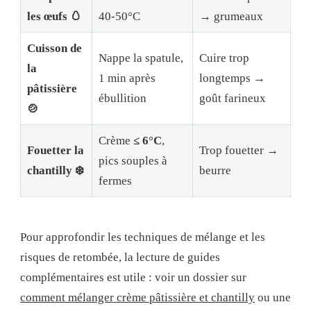
les œufs 🥚
40-50°C
→ grumeaux
Cuisson de
Nappe la spatule,
Cuire trop
la
1 min après
longtemps →
pâtissière
ébullition
goût farineux
🍲
Crème
≤ 6°C
,
Fouetter la
Trop fouetter →
pics souples à
chantilly ❄️
beurre
fermes
Pour approfondir les techniques de mélange et les
risques de retombée, la lecture de guides
complémentaires est utile : voir un dossier sur
comment mélanger crème pâtissière et chantilly
ou une