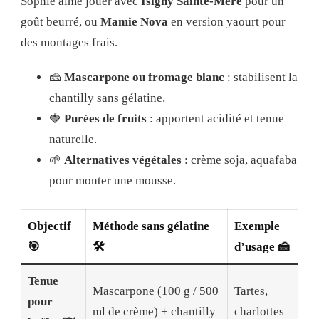
Sophie aime jouer avec
Isigny Sainte-Mère
pour un
goût beurré, ou
Mamie Nova
en version yaourt pour
des montages frais.
🧀
Mascarpone ou fromage blanc
: stabilisent la
chantilly sans gélatine.
🍓
Purées de fruits
: apportent acidité et tenue
naturelle.
🌱
Alternatives végétales
: crème soja, aquafaba
pour monter une mousse.
Objectif
Méthode sans gélatine
Exemple
🎯
🛠️
d’usage 🍰
Tenue
Mascarpone (100 g / 500
Tartes,
pour
ml de crème) + chantilly
charlottes