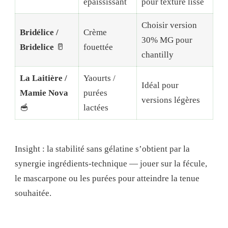
épaississant
pour texture lisse
Choisir version
Bridélice /
Crème
30% MG pour
Bridelice
🥛
fouettée
chantilly
La Laitière /
Yaourts /
Idéal pour
Mamie Nova
purées
versions légères
🥣
lactées
Insight : la stabilité sans gélatine s’obtient par la
synergie ingrédients-technique — jouer sur la fécule,
le mascarpone ou les purées pour atteindre la tenue
souhaitée.