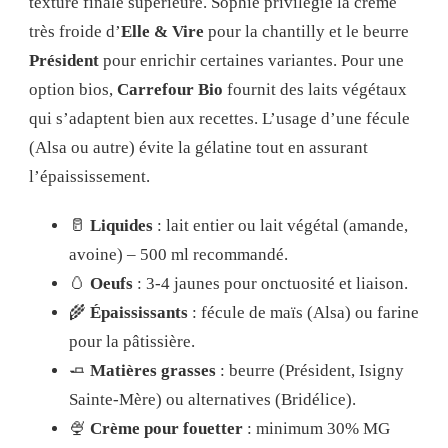
texture finale supérieure. Sophie privilégie la crème
très froide d’
Elle & Vire
pour la chantilly et le beurre
Président
pour enrichir certaines variantes. Pour une
option bios,
Carrefour Bio
fournit des laits végétaux
qui s’adaptent bien aux recettes. L’usage d’une fécule
(Alsa ou autre) évite la gélatine tout en assurant
l’épaississement.
🥛
Liquides
: lait entier ou lait végétal (amande,
avoine) – 500 ml recommandé.
🥚
Oeufs
: 3-4 jaunes pour onctuosité et liaison.
🌾
Épaississants
: fécule de maïs (Alsa) ou farine
pour la pâtissière.
🧈
Matières grasses
: beurre (Président, Isigny
Sainte-Mère) ou alternatives (Bridélice).
🍨
Crème pour fouetter
: minimum 30% MG