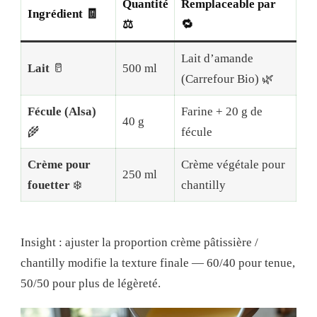
Quantité
Remplaceable par
Ingrédient 🧾
⚖️
🔁
Lait d’amande
Lait
🥛
500 ml
(Carrefour Bio) 🌿
Fécule (Alsa)
Farine + 20 g de
40 g
🌾
fécule
Crème pour
Crème végétale pour
250 ml
fouetter
❄️
chantilly
Insight : ajuster la proportion crème pâtissière /
chantilly modifie la texture finale — 60/40 pour tenue,
50/50 pour plus de légèreté.