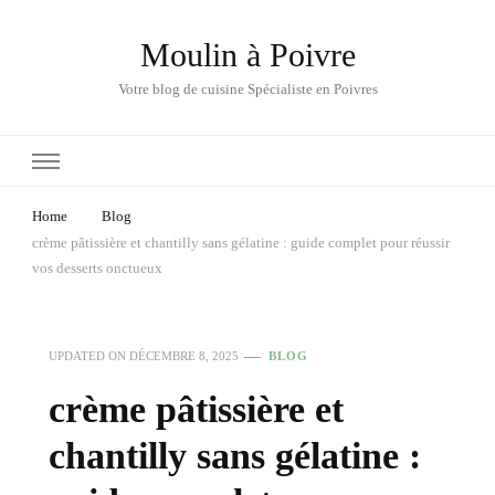
Moulin à Poivre
Votre blog de cuisine Spécialiste en Poivres
Home
Blog
crème pâtissière et chantilly sans gélatine : guide complet pour réussir
vos desserts onctueux
UPDATED ON
DÉCEMBRE 8, 2025
BLOG
crème pâtissière et
chantilly sans gélatine :