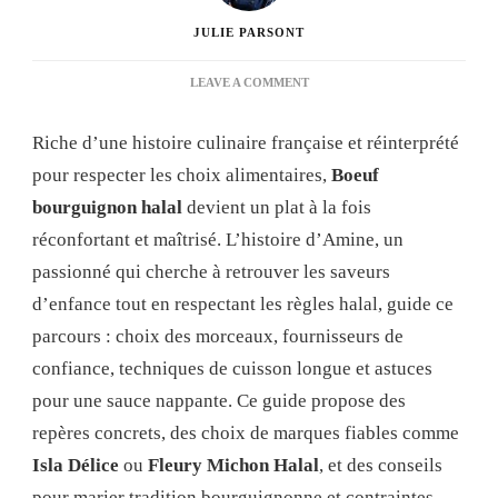
JULIE PARSONT
ON
LEAVE A COMMENT
BOEUF
BOURGUIGNON
Riche d’une histoire culinaire française et réinterprété
HALAL
:
pour respecter les choix alimentaires,
Boeuf
GUIDE
bourguignon halal
devient un plat à la fois
COMPLET
POUR
réconfortant et maîtrisé. L’histoire d’Amine, un
RÉUSSIR
passionné qui cherche à retrouver les saveurs
CE
CLASSIQUE
d’enfance tout en respectant les règles halal, guide ce
REVISITÉ
parcours : choix des morceaux, fournisseurs de
confiance, techniques de cuisson longue et astuces
pour une sauce nappante. Ce guide propose des
repères concrets, des choix de marques fiables comme
Isla Délice
ou
Fleury Michon Halal
, et des conseils
pour marier tradition bourguignonne et contraintes