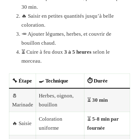
30 min.
🔥 Saisir en petites quantités jusqu’à belle
coloration.
🥕 Ajouter légumes, herbes, et couvrir de
bouillon chaud.
⏳ Cuire à feu doux
3 à 5 heures
selon le
morceau.
🔧
Étape
🍳
Technique
⏱️
Durée
🧂
Herbes, oignon,
⏳
30 min
Marinade
bouillon
Coloration
⏳
5-8 min par
🔥 Saisie
uniforme
fournée