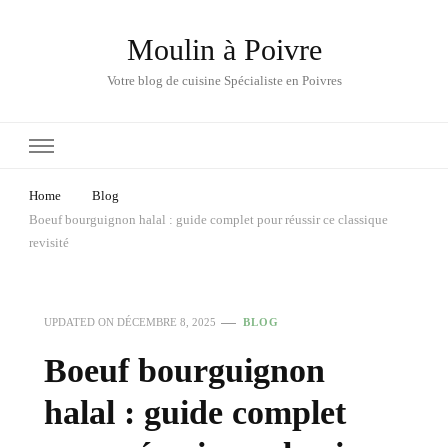
Moulin à Poivre
Votre blog de cuisine Spécialiste en Poivres
Home
Blog
Boeuf bourguignon halal : guide complet pour réussir ce classique
revisité
UPDATED ON
DÉCEMBRE 8, 2025
BLOG
Boeuf bourguignon
halal : guide complet