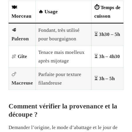
🍽️
⏱️
Temps de
🔥
Usage
Morceau
cuisson
🥩
Fondant, très utilisé
⏳
3h30 – 5h
Paleron
pour bourguignon
Tenace mais moelleux
🍖
Gîte
⏳
3h – 4h30
après mijotage
🍗
Parfaite pour texture
⏳
3h – 5h
Macreuse
filandreuse
Comment vérifier la provenance et la
découpe ?
Demander l’origine, le mode d’abattage et le jour de