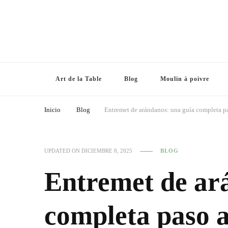
Art de la Table
Blog
Moulin à poivre
Inicio
Blog
Entremet de arándanos: una guía completa pas
UPDATED ON
DICIEMBRE 8, 2025
BLOG
Entremet de ar
completa paso a