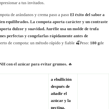
mpresionar a tus invitados.
compota de arándanos y crema paso a paso
El éxito del sabor a
ien equilibrados. La compota aporta carácter y un contraste
aporta dulzor y suavidad. Aurélie usa un molde de trufa
nes perfectas y congelarlas rápidamente antes de
erto de compota: un método rápido y fiable
🍒
Peso:
180 g
de
 NH con el azúcar para evitar grumos.
🔥
a ebullición
después de
añadir el
azúcar y la
pectina,