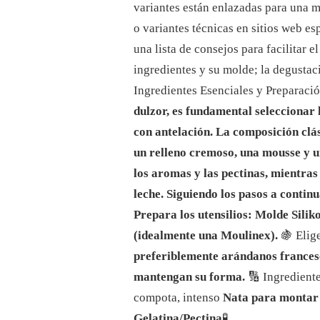
UNA
variantes están enlazadas para una m
GUÍA
o variantes técnicas en sitios web e
COMPLETA
PASO
una lista de consejos para facilitar 
A
ingredientes y su molde; la degusta
PASO
PARA
Ingredientes Esenciales y Preparaci
CREAR
dulzor, es fundamental seleccionar
UN
POSTRE
con antelación. La composición clá
REFINADO
un relleno cremoso, una mousse y 
los aromas y las pectinas, mientras
leche. Siguiendo los pasos a continu
Prepara los utensilios:
Molde Siliko
(idealmente una Moulinex).
🍇 Elig
preferiblemente arándanos frances
mantengan su forma.
🔢 Ingredient
compota, intenso
Nata para montar 
Gelatina/Pectina
🧪