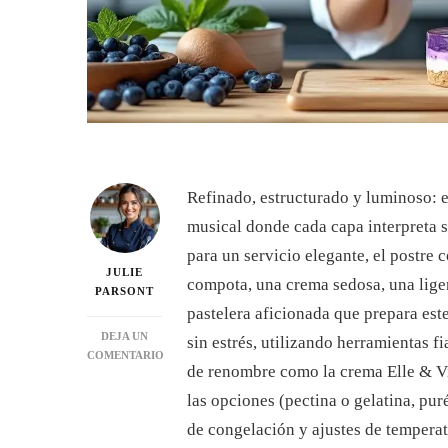
Refinado, estructurado y luminoso: 
musical donde cada capa interpreta s
para un servicio elegante, el postre 
JULIE
compota, una crema sedosa, una liger
PARSONT
pastelera aficionada que prepara est
DEJA UN
sin estrés, utilizando herramientas f
COMENTARIO
de renombre como la crema Elle & Vir
EN
ENTREMET
las opciones (pectina o gelatina, pu
DE
de congelación y ajustes de temperatu
ARÁNDANOS: