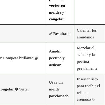
verter en
moldes y
congelar.
Calentar los
✅ Resultado
arándanos
Mezclar el
Añadir
azúcar y la
en
Compota brillante 🍯
pectina y
pectina
azúcar
previamente
Insertar listo
Usar un
para recibir el
congelar ❄️
Verter
molde
relleno
porcionado
cremoso ✨