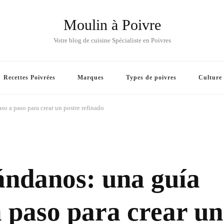
Moulin à Poivre
Votre blog de cuisine Spécialiste en Poivres
Recettes Poivrées
Marques
Types de poivres
Culture
o a paso para crear un postre refinado
ándanos: una guía
 paso para crear un