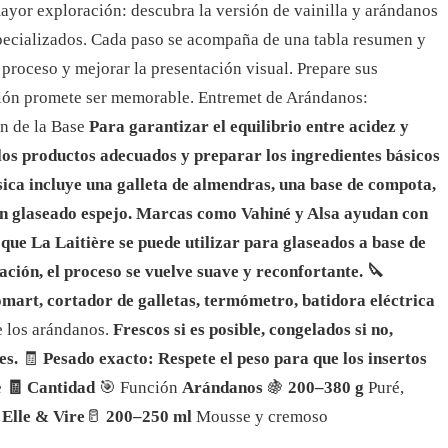
ayor exploración: descubra la versión de vainilla y arándanos
specializados. Cada paso se acompaña de una tabla resumen y
el proceso y mejorar la presentación visual. Prepare sus
ción promete ser memorable. Entremet de Arándanos:
ón de la Base
Para garantizar el equilibrio entre acidez y
 los productos adecuados y preparar los ingredientes básicos
sica incluye una galleta de almendras, una base de compota,
un glaseado espejo. Marcas como Vahiné y Alsa ayudan con
 que La Laitière se puede utilizar para glaseados a base de
ación, el proceso se vuelve suave y reconfortante. 🔪
mart, cortador de galletas, termómetro, batidora eléctrica
e los arándanos.
Frescos si es posible, congelados si no,
es.
🧾
Pesado exacto: Respete el peso para que los insertos
e
🧾 Cantidad
🎯 Función
Arándanos
🍇
200–380 g
Puré,
Elle & Vire
🥛
200–250 ml
Mousse y cremoso