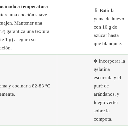
cocinado a temperatura
🥄 Batir la
uiere una cocción suave
yema de huevo
 cuajen. Mantener una
con 10 g de
F) garantiza una textura
azúcar hasta
e 1 g) asegura su
que blanquee.
ación.
❄️ Incorporar la
gelatina
escurrida y el
 yema y cocinar a 82-83 °C
puré de
emente.
arándanos, y
luego verter
sobre la
compota.