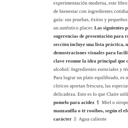
SIN
experimentación moderna, este libro
ALCOHOL:
de bienestar con ingredientes cotidian
¡TODAS
LAS
guía: sus pruebas, éxitos y pequeños
RECETAS
un auténtico placer.
Las siguientes p
RECONFORTANTES
PARA
sugerencias de presentación para re
DISFRUTAR!
sección incluye una lista práctica,
demostraciones visuales para facili
clave resume la idea principal que 
alcohol: Ingredientes esenciales y t
Para lograr un plato equilibrado, es
cítricos aportan frescura, las especi
delicadeza. Esto es lo que Claire uti
pomelo para acidez
🥄 Miel o sirop
manzanilla o té rooibos, según el e
carácter
💧 Agua caliente