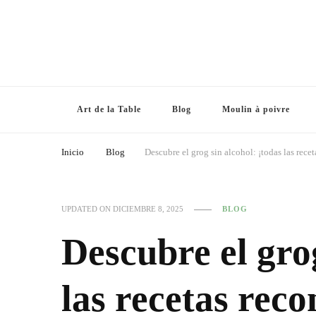
Art de la Table
Blog
Moulin à poivre
Inicio
Blog
Descubre el grog sin alcohol: ¡todas las recet
UPDATED ON
DICIEMBRE 8, 2025
BLOG
Descubre el grog
las recetas rec