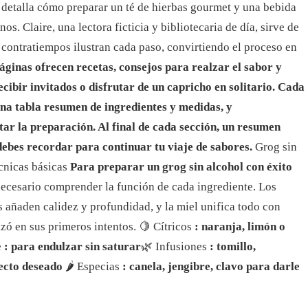
 detalla cómo preparar un té de hierbas gourmet y una bebida
os. Claire, una lectora ficticia y bibliotecaria de día, sirve de
 contratiempos ilustran cada paso, convirtiendo el proceso en
áginas ofrecen recetas, consejos para realzar el sabor y
cibir invitados o disfrutar de un capricho en solitario. Cada
 una tabla resumen de ingredientes y medidas, y
tar la preparación. Al final de cada sección, un resumen
debes recordar para continuar tu viaje de sabores.
Grog sin
écnicas básicas
Para preparar un grog sin alcohol con éxito
 necesario comprender la función de cada ingrediente. Los
as añaden calidez y profundidad, y la miel unifica todo con
lizó en sus primeros intentos. 🍋 Cítricos
: naranja, limón o
e
: para endulzar sin saturar
🌿 Infusiones
: tomillo,
fecto deseado
🌶️ Especias
: canela, jengibre, clavo para darle