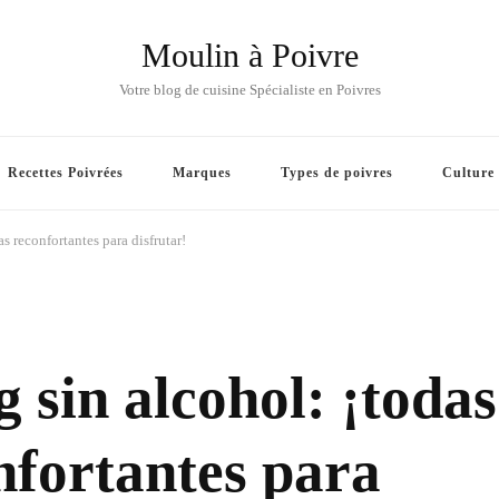
Moulin à Poivre
Votre blog de cuisine Spécialiste en Poivres
Recettes Poivrées
Marques
Types de poivres
Culture
as reconfortantes para disfrutar!
 sin alcohol: ¡todas
onfortantes para