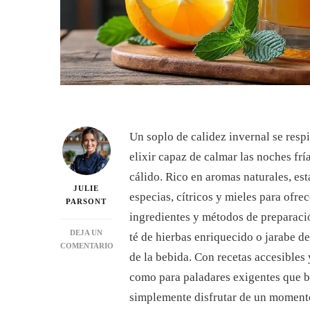
Un soplo de calidez invernal se respi
elixir capaz de calmar las noches f
cálido. Rico en aromas naturales, es
JULIE
especias, cítricos y mieles para ofre
PARSONT
ingredientes y métodos de preparació
DEJA UN
té de hierbas enriquecido o jarabe de
COMENTARIO
de la bebida. Con recetas accesibles 
EN
DESCUBRE
como para paladares exigentes que bu
EL
simplemente disfrutar de un momento 
GROG