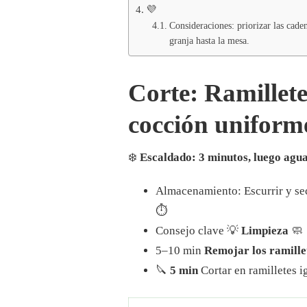
💜
Consideraciones: priorizar las caden
granja hasta la mesa.
Corte: Ramillete
cocción uniform
❄️
Escaldado: 3 minutos, luego agua
Almacenamiento: Escurrir y sec
⏱️
Consejo clave 💡
Limpieza
🧼
5–10 min
Remojar los ramillet
🔪
5 min
Cortar en ramilletes 