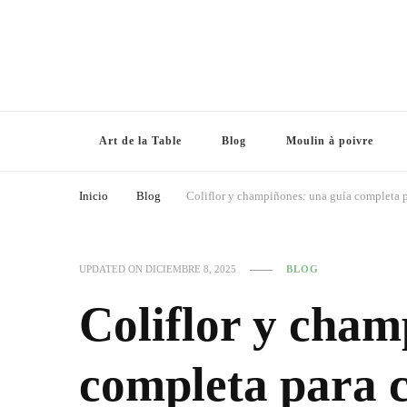
Art de la Table
Blog
Moulin à poivre
Inicio
Blog
Coliflor y champiñones: una guía completa p
UPDATED ON
DICIEMBRE 8, 2025
BLOG
Coliflor y cham
completa para c