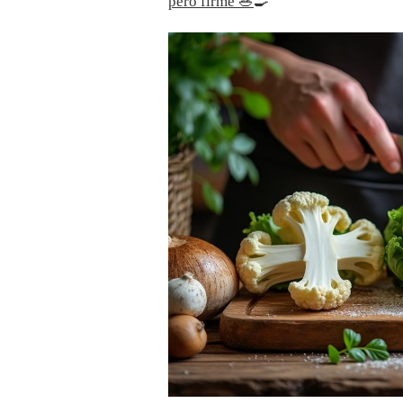
pero firme 🥗
🍳