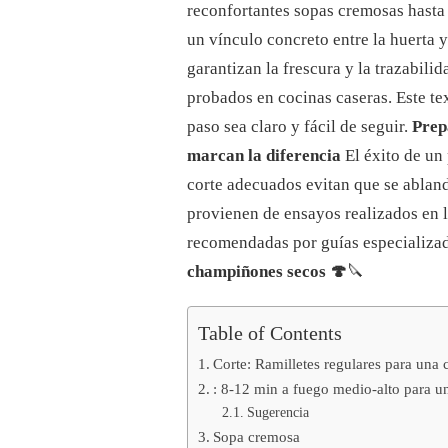
UNA
reconfortantes sopas cremosas hasta 
GUÍA
un vínculo concreto entre la huerta 
COMPLETA
PARA
garantizan la frescura y la trazabili
COCINAR
probados en cocinas caseras. Este tex
ESTAS
SABROSAS
paso sea claro y fácil de seguir.
Prep
VERDURAS
marcan la diferencia
El éxito de un
EN
2025
corte adecuados evitan que se abland
provienen de ensayos realizados en 
recomendadas por guías especializa
champiñones secos 🍄
🔪
Table of Contents
Corte: Ramilletes regulares para una
: 8-12 min a fuego medio-alto para un
Sugerencia
Sopa cremosa