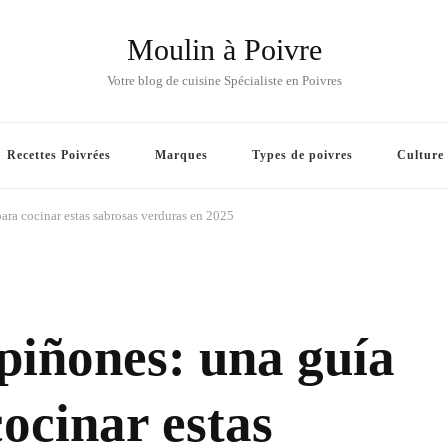
Moulin à Poivre
Votre blog de cuisine Spécialiste en Poivres
Recettes Poivrées
Marques
Types de poivres
Culture
ara cocinar estas sabrosas verduras en 2025
piñones: una guía
ocinar estas