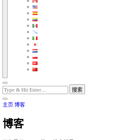
找
什
么
主页
博客
东
西
博客
吗?